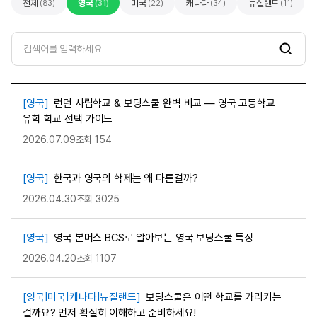
전체
(83)
영국
(31)
미국
(22)
캐나다
(34)
뉴질랜드
(11)
검
색
[영국]
런던 사립학교 & 보딩스쿨 완벽 비교 — 영국 고등학교
유학 학교 선택 가이드
2026.07.09
조회 154
[영국]
한국과 영국의 학제는 왜 다른걸까?
2026.04.30
조회 3025
[영국]
영국 본머스 BCS로 알아보는 영국 보딩스쿨 특징
2026.04.20
조회 1107
[영국|미국|캐나다|뉴질랜드]
보딩스쿨은 어떤 학교를 가리키는
걸까요? 먼저 확실히 이해하고 준비하세요!