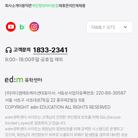
회사소개
이용약관
개인정보처리방침
제휴문의
인재채용
y
n
i
FAMILY SITE
o
a
n
u
v
s
t
e
t
1833-2341
고객문의
u
r
a
b
b
g
9:00~18:00
주말·공휴일 제외
e
l
r
o
a
g
m
(주)이디엠에듀케이션
대표이사: 서동성
사업자등록번호: 220-86-39587
서울 서초구 서초대로78길 22 홍우제2빌딩 6층
COPYRIGHT edm EDUCATION ALL RIGHTS RESERVED
edm유학센터 사이트는 고객님의 안전한 개인정보 보호를 위해 SSL(Secure
Socket Layer)로 암호화되고 있습니다.
edm유학센터 사이트는 회원님의 정보보호를 위해 강력한 시스템으로 운영되고
있으며, 회원님의 개인정보가 외부로 누출되어 피해가 발생했을 경우에 대비한 보상