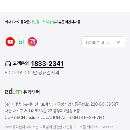
회사소개
이용약관
개인정보처리방침
제휴문의
인재채용
y
n
i
FAMILY SITE
o
a
n
u
v
s
t
e
t
1833-2341
고객문의
u
r
a
b
b
g
9:00~18:00
주말·공휴일 제외
e
l
r
o
a
g
m
(주)이디엠에듀케이션
대표이사: 서동성
사업자등록번호: 220-86-39587
서울 서초구 서초대로78길 22 홍우제2빌딩 6층
COPYRIGHT edm EDUCATION ALL RIGHTS RESERVED
edm유학센터 사이트는 고객님의 안전한 개인정보 보호를 위해 SSL(Secure