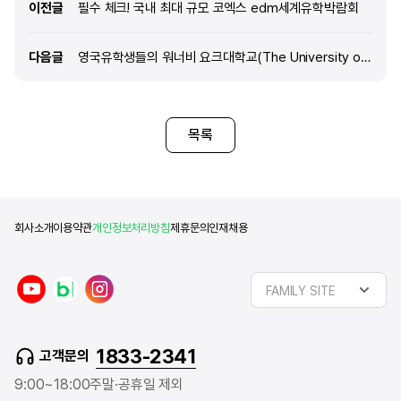
이전글
이전글
필수 체크! 국내 최대 규모 코엑스 edm세계유학박람회
다음글
다음글
영국유학생들의 워너비 요크대학교(The University of York)
목록
회사소개
이용약관
개인정보처리방침
제휴문의
인재채용
y
n
i
FAMILY SITE
o
a
n
u
v
s
t
e
t
1833-2341
고객문의
u
r
a
b
b
g
9:00~18:00
주말·공휴일 제외
e
l
r