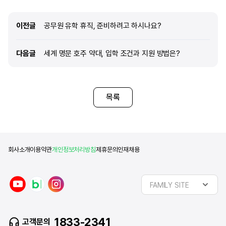
이전글
이전글
공무원 유학 휴직, 준비하려고 하시나요?
다음글
다음글
세계 명문 호주 약대, 입학 조건과 지원 방법은?
목록
회사소개
이용약관
개인정보처리방침
제휴문의
인재채용
y
n
i
FAMILY SITE
o
a
n
u
v
s
t
e
t
1833-2341
고객문의
u
r
a