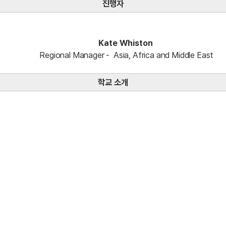
진행자
ate Whist
nager - Asia, Africa and Middle Eas
학교 소개