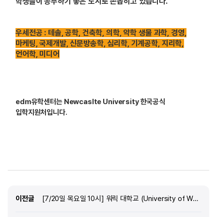
학생들이 공부하기 좋은 도시로 손꼽히고 있습니다.
우세전공 : 테솔, 공학, 건축학, 의학, 약학 생물 과학, 경영,
마케팅, 국제개발, 신문방송학, 심리학, 기계공학, 지리학,
언어학, 미디어
edm
유학센터는 Newcaslte University 한국공식
입학지원처입니다.
이전글
이전글
[7/20일 목요일 10시] 워릭 대학교 (University of Warwick) 담당자와 미팅