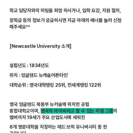
학교 담당자와의 미팅을 희망 하시거나, 입학 요강, 지원 절차,
장학금 등의 정보가 궁금하시면 지금 아래의 배너를 눌러 신청
해주세요^^
[Newcastle University
소개]
설립년도 : 1834년도
위치 : 잉글랜드 뉴캐슬어폰타인
대학순위 : 영국대학랭킹 25위, 전세계랭킹 122위
영국 잉글랜드 북동부 뉴카슬에 위치한 공립
종합대학교이며,
영국의 아이비라고 할 수 있는 러셀 그룹
의
멤버이자 19세기 주요 산업도시에 세워진
6
개 명문대학을 지칭하는 레드 브릭 유니버시티 중 한