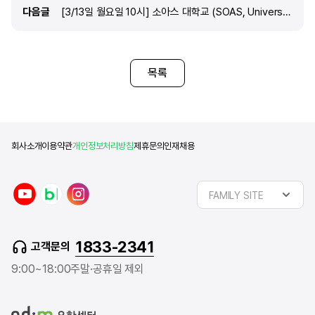
다음글
다음글
[3/13일 월요일 10시] 소아스 대학교 (SOAS, University of London) 담당자와 미팅
목록
회사소개
이용약관
개인정보처리방침
제휴문의
인재채용
y
n
i
FAMILY SITE
o
a
n
u
v
s
t
e
t
1833-2341
고객문의
u
r
a
b
b
g
9:00~18:00
주말·공휴일 제외
e
l
r
o
a
g
m