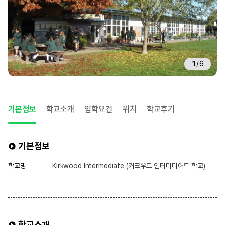
1
/
6
기본정보
학교소개
입학요건
위치
학교후기
기본정보
학교명
Kirkwood Intermediate (커크우드 인터미디어트 학교)
학교소개