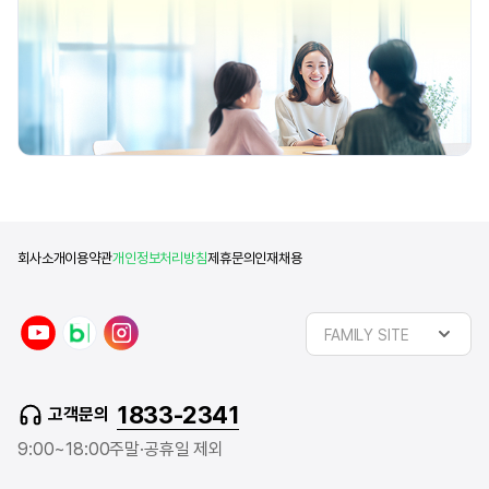
회사소개
이용약관
개인정보처리방침
제휴문의
인재채용
y
n
i
FAMILY SITE
o
a
n
u
v
s
t
e
t
1833-2341
고객문의
u
r
a
b
b
g
9:00~18:00
주말·공휴일 제외
e
l
r
o
a