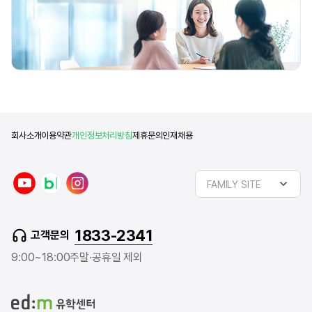
회사소개
이용약관
개인정보처리방침
제휴문의
인재채용
y
n
i
FAMILY SITE
o
a
n
u
v
s
t
e
t
1833-2341
고객문의
u
r
a
b
b
g
9:00~18:00
주말·공휴일 제외
e
l
r
o
a
g
m