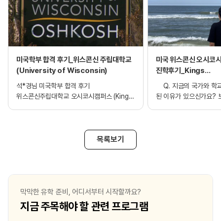
미국학부 합격 후기_위스콘신 주립대학교
미국 위스콘신 오시코시
(University of Wisconsin)
진학후기_Kings
Education_Univers
석*경님 미국학부 합격 후기
Q. 지금의 국가와 학
Wisconsin Oshko
위스콘신주립대학교 오시코시캠퍼스 (Kings
된 이유가 있으신가요? 
Education_University of Wisconsin
견문을 익히기 위해, 현
Oshkosh) 화학 전공(Chemistry) Q.
미국을 택했습니다. 그 
지금의 국가와 학교로 유학을 결정하게 된
관심이 있었기에 edm
이유가 있으신가요? 우선 미국으로 결정하게
받아 관련 과에서 유명한 Un
목록보기
된 이유는 미국은 전공으로 생각한 화학 기술
Wisconsin-Madiso
뿐만 아니라 그 외에 과학기술이
결정하였습니다. 어렸을
발전되어있으며 공부할때 여러 방면으로
미국 문화를 경험할 수 
도움을 받을 수 있다고 생각습니다. 여러
기대를 가지고 준비 중입
문화의 사람들을 마주하고 다양한 사람들과
결심하고 나서 준비과정
막막한 유학 준비, 어디서부터 시작할까요?
사는것에 적응하며 앞으로 나를 성장 시켜줄
edm의 도움을 받아 특
지금 주목해야 할 관련 프로그램
수 있을 것 같고, 지금의 학교는 외국인인
여러가지 서류 준비 후 
내가 어렵지 않도록 적응과 공부를 도와줄 수
현재는 개인적으로 공부 