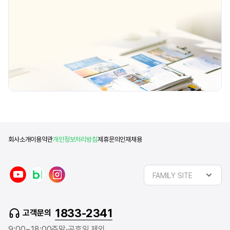
있는 프로그램과 선생님들이 있어 결정하게
edm과 지원 준비를 함께
되었습니다. Q. 유학을 결심하고 나서
도움을 받으셨었나요? 
준비과정은 어떻게 되나요?
추천으로 edm유학준비
회사소개
이용약관
개인정보처리방침
제휴문의
인재채용
y
n
i
FAMILY SITE
o
a
n
u
v
s
t
e
t
1833-2341
고객문의
u
r
a
b
b
g
9:00~18:00
주말·공휴일 제외