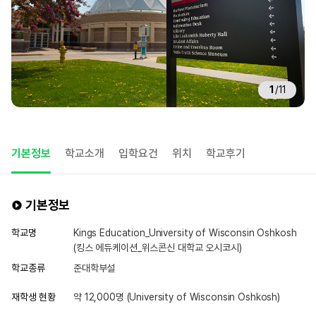
1
/
11
기본정보
학교소개
입학요건
위치
학교후기
기본정보
학교명
Kings Education_University of Wisconsin Oshkosh
(킹스 에듀케이션_위스콘신 대학교 오시코시)
학교종류
준대학부설
재학생 현황
약 12,000명 (University of Wisconsin Oshkosh)