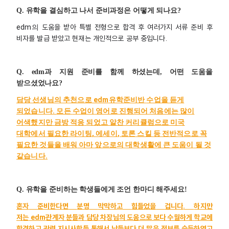
Q.
유학을 결심하고 나서 준비과정은 어떻게 되나요?
edm
도움을
받아
특별
전형으로
합격
후
여러가지
서류
준비
후
의
비자를
발급
받았고
현재는
개인적으로
공부
중입니다
.
Q. edm
과 지원 준비를 함께 하셨는데, 어떤 도움을
받으셨었나요?
edm
담당
선생님의
추천으로
유학준비반
수업을
듣게
.
되었습니다
모든
수업이
영어로
진행되어
처음에는
많이
어색했지만
금방
적응
되었고
알찬
커리큘럼으로
미국
,
,
대학에서
필요한
라이팅
에세이
토론
스킬
등
전반적으로
꼭
필요한
것들을
배워
아마
앞으로의
대학생활에
큰
도움이
될
것
.
같습니다
Q.
유학을 준비하는 학생들에게 조언 한마디 해주세요!
혼자
준비한다면
분명
막막하고
힘들었을
겁니다
.
하지만
저는
edm
관계자
분들과
담당
차장님의
도움으로
보다
수월하게
학교에
합격하고
관련
지시사항들
통해서
남들보다
더
많은
정보를
습득하였고