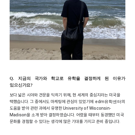
Q.
지금의 국가와 학교로 유학을 결정하게 된 이유가
있으신가요?
보다
넓은
시야와
견문을
익히기
위해
,
현
세계의
중심지라는
미국을
택했습니다
.
그
중에서도
마케팅에
관심이
있었기에
edm유학센터
의
도움을
받아
관련
과에서
유명한
University of Wisconsin-
Madison
을
소개
받아
결정하였습니다
.
어렸을
때부터
동경했던
미국
문화를
경험할
수
있다는
생각에
많은
기대를
가지고
준비
중입니다
.