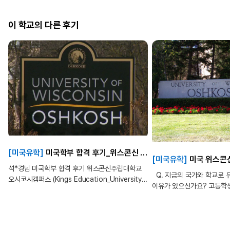
이 학교의 다른 후기
[미국유학]
미국학부 합격 후기_위스콘신 주립대학교 (University of Wisconsin)
[미국유학]
미국 위스콘신 오시코시_윤*환님 진학후기_Kings Edu
석*경님 미국학부 합격 후기 위스콘신주립대학교
Q. 지금의 국가와 학교로 
오시코시캠퍼스 (Kings Education_University
이유가 있으신가요? 고등학
of Wisconsin Oshkosh) 화학 전공
있었고 내가 관심 있는 전공
(Chemistry) Q. 지금의 국가와 학교로 유학을
미국이나 영국에 가서 공부
결정하게 된 이유가 있으신가요? 우선 미국으로
했어요. 고등학교 졸업 이후
결정하게 된 이유는 미국은 전공으로 생각한 화학
다니며 유학에 대한 정보를 