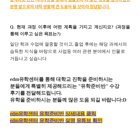
분명
앞으로의
대학
생활에
큰
도움이
될
것이라
장담합니다
.
Q.
현재 과정 이후에 어떤 계획을 가지고 계신지요? (과정을
통해 이루고 싶은 목표는?)
,
일단
학과
수업에
열중할
것이고
졸업
후에는
해당
과에서의
습득한
지식을
바탕으로
사업등
여러
관련
분야에서
인물로
.
거듭나고
싶습니다
edm
유학센터를 통해 대학교 진학을 준비하시는
분들에게 특별히 제공해드리는 "유학준비반" 수강
후기를 전달해드립니다.
유학을 준비하시는 분들께 많은 도움 되길 바랍니다:D
edm
유학센터
유학준비반
상세내용
클릭
edm
유학센터
유학준비반
설명
유튜브
확인