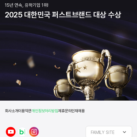
15년 연속, 유학기업 1위!
2025 대한민국 퍼스트브랜드 대상 수상
회사소개
이용약관
개인정보처리방침
제휴문의
인재채용
y
n
i
FAMILY SITE
o
a
n