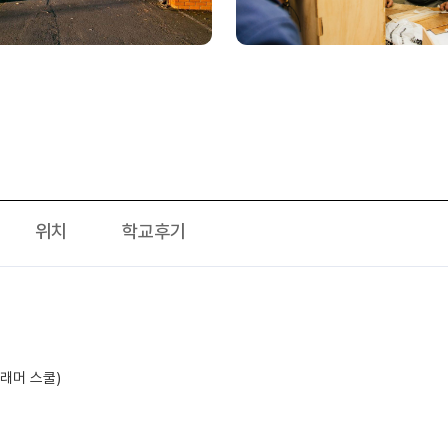
위치
학교후기
 그래머 스쿨)