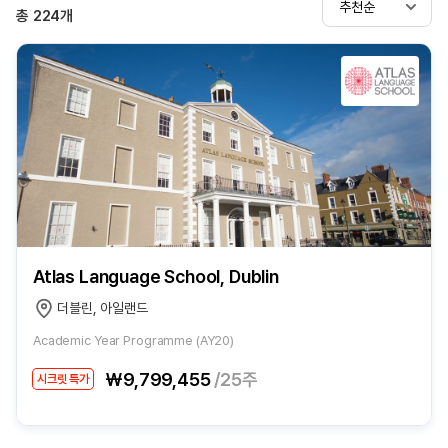
추천순
총
224
개
Atlas Language School, Dublin
더블린, 아일랜드
Academic Year Programme (AY20)
₩9,799,455
/25주
시크릿 특가