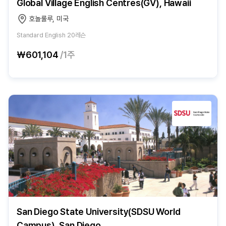
Global Village English Centres(GV), Hawaii
호놀룰루, 미국
Standard English 20레슨
₩601,104
/1주
San Diego State University(SDSU World
Campus), San Diego