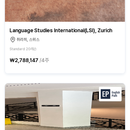
Language Studies International(LSI), Zurich
취리히, 스위스
Standard 20레슨
₩2,788,147
/4주