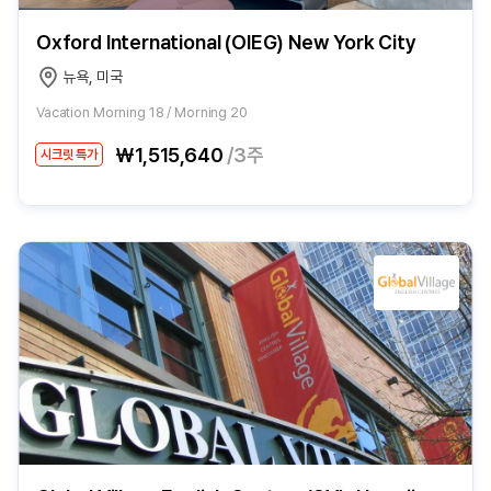
Oxford International (OIEG) New York City
뉴욕, 미국
Vacation Morning 18 / Morning 20
₩1,515,640
/3주
시크릿 특가