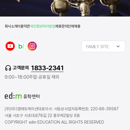
회사소개
이용약관
개인정보처리방침
제휴문의
인재채용
y
n
i
FAMILY SITE
o
a
n
u
v
s
t
e
t
1833-2341
고객문의
u
r
a
b
b
g
9:00~18:00
주말·공휴일 제외
e
l
r
o
a
g
m
(주)이디엠에듀케이션
대표이사: 서동성
사업자등록번호: 220-86-39587
서울 서초구 서초대로78길 22 홍우제2빌딩 6층
COPYRIGHT edm EDUCATION ALL RIGHTS RESERVED