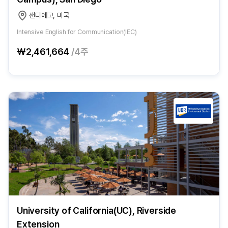
샌디에고, 미국
Intensive English for Communication(IEC)
₩2,461,664
/4주
University of California(UC), Riverside
Extension