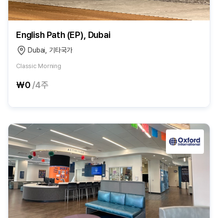
English Path (EP), Dubai
Dubai, 기타국가
Classic Morning
₩0
/4주