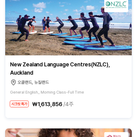
New Zealand Language Centres(NZLC),
Auckland
오클랜드, 뉴질랜드
General English_ Morning Class-Full Time
₩1,613,856
/4주
시크릿 특가