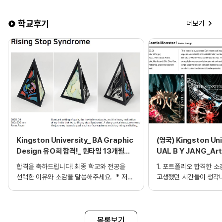
학교후기
더보기
Kingston University_ BA Graphic
(영국) Kingston Uni
Design 유O희 합격!_ 원타임 13개월
UAL B Y JANG_Art
수강
합격을 축하드립니다! 최종 학교와 전공을
1. 포트폴리오 합격한 소
선택한 이유와 소감을 말씀해주세요. * 저는
고생했던 시간들이 생각
Kingston university의 Graphic Design
포기하지않은 제 자신한
전공에 합격하였습니다. 해당 학교의
도와주셨던 선생님들한테
커리큘럼이 저의 예술적 가치와 부합한다고
사실, 대학 오퍼가 한개
생각하여 최종 학교와 전공을 선택하게
라는 걱정이 많았는데 너
목록보기