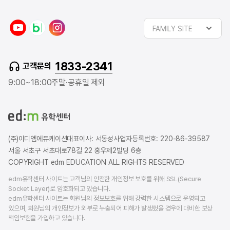
y
n
i
FAMILY SITE
o
a
n
u
v
s
t
e
t
1833-2341
고객문의
u
r
a
b
b
g
9:00~18:00
주말·공휴일 제외
e
l
r
o
a
g
m
(주)이디엠에듀케이션
대표이사: 서동성
사업자등록번호: 220-86-39587
서울 서초구 서초대로78길 22 홍우제2빌딩 6층
COPYRIGHT edm EDUCATION ALL RIGHTS RESERVED
edm유학센터 사이트는 고객님의 안전한 개인정보 보호를 위해 SSL(Secure
Socket Layer)로 암호화되고 있습니다.
edm유학센터 사이트는 회원님의 정보보호를 위해 강력한 시스템으로 운영되고
있으며, 회원님의 개인정보가 외부로 누출되어 피해가 발생했을 경우에 대비한 보상
책임보험을 가입하고 있습니다.