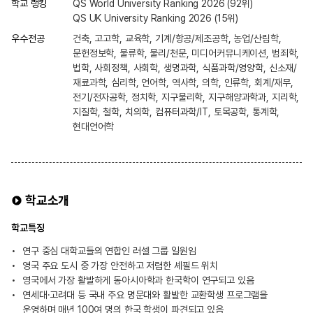
학교 랭킹
QS World University Ranking 2026 (92위)
QS UK University Ranking 2026 (15위)
우수전공
건축, 고고학, 교육학, 기계/항공/제조공학, 농업/산림학,
문헌정보학, 물류학, 물리/천문, 미디어커뮤니케이션, 범죄학,
법학, 사회정책, 사회학, 생명과학, 식품과학/영양학, 신소재/
재료과학, 심리학, 언어학, 역사학, 의학, 인류학, 회계/재무,
전기/전자공학, 정치학, 지구물리학, 지구해양과학과, 지리학,
지질학, 철학, 치의학, 컴퓨터과학/IT, 토목공학, 통계학,
현대언어학
학교소개
학교특징
연구 중심 대학교들의 연합인 러셀 그룹 일원임
영국 주요 도시 중 가장 안전하고 저렴한 셰필드 위치
영국에서 가장 활발하게 동아시아학과 한국학이 연구되고 있음
연세대·고려대 등 국내 주요 명문대와 활발한 교환학생 프로그램을
운영하며 매년 100여 명의 한국 학생이 파견되고 있음