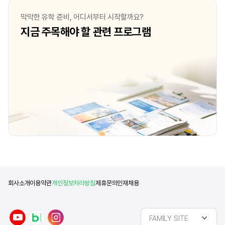
막막한 유학 준비, 어디서부터 시작할까요?
지금 주목해야 할 관련 프로그램
회사소개
이용약관
개인정보처리방침
제휴문의
인재채용
y
n
i
FAMILY SITE
o
a
n