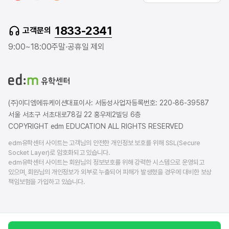
u
v
s
t
e
t
1833-2341
고객문의
u
r
a
b
b
g
9:00~18:00
주말·공휴일 제외
e
l
r
o
a
g
m
(주)이디엠에듀케이션
대표이사: 서동성
사업자등록번호: 220-86-39587
서울 서초구 서초대로78길 22 홍우제2빌딩 6층
COPYRIGHT edm EDUCATION ALL RIGHTS RESERVED
edm유학센터 사이트는 고객님의 안전한 개인정보 보호를 위해 SSL(Secure
Socket Layer)로 암호화되고 있습니다.
edm유학센터 사이트는 회원님의 정보보호를 위해 강력한 시스템으로 운영되고
있으며, 회원님의 개인정보가 외부로 누출되어 피해가 발생했을 경우에 대비한 보상
책임보험을 가입하고 있습니다.