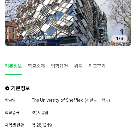
1
/
6
기본정보
학교소개
입학요건
위치
학교후기
기본정보
학교명
The University of Sheffield (셰필드 대학교)
학교종류
3년제공립
재학생 현황
약 28,124명