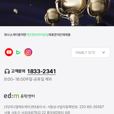
회사소개
이용약관
개인정보처리방침
제휴문의
인재채용
y
n
i
FAMILY SITE
o
a
n
u
v
s
t
e
t
1833-2341
고객문의
u
r
a
b
b
g
9:00~18:00
주말·공휴일 제외
e
l
r
o
a
g
m
(주)이디엠에듀케이션
대표이사: 서동성
사업자등록번호: 220-86-39587
서울 서초구 서초대로78길 22 홍우제2빌딩 6층