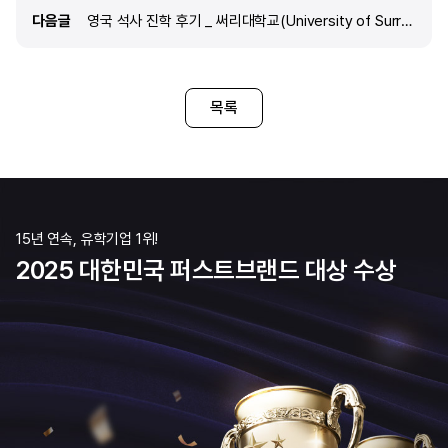
생각합니다. 생각이 많은 성
했어요. 특히 서류준비에 있어서 도움을 많이 받아
다음글
다음글
영국 석사 진학 후기 _ 써리대학교(University of Surrey) 호텔경영학 석사
많은데 그때마다 질문들에 
예상보다 어렵지는 않았습니다. 제일 어려운게
강명희 부장님께 진심으로 감
IELTS를 준비하는 거였는데 회사를 그만 둔터라
국가와 학교로 유학을 결정하
시간을 많이 투자 할 수 있었던 것이 다
영국에서 학부를 졸업했는데
목록
영국에서 대학원을 갈 예정
또한 영국으로 정했던것 같습
다른 나라들보다 익숙하다고
1년으로 마칠 수 있다는것이
같습니다.
15년 연속, 유학기업 1위!
2025 대한민국 퍼스트브랜드 대상 수상