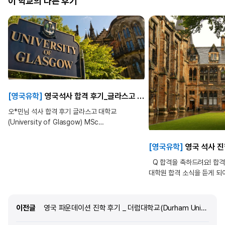
이 학교의 다른 후기
[영국유학]
영국석사 합격 후기_글라스고 대학교 (University of Glasgow) 생물정보학
오*민님 석사 합격 후기 글라스고 대학교
(University of Glasgow) MSc
Bioinformatics Q. 지금의 국가와 학교로
유학을 결정하게 된 이유가 있으신가요? 영국은
[영국유학]
영국 석사 진학 후기 _ 글라스고 대학교_Universi
석사과정이 1년임으로 시간을 단축 시켜 공부할수
Q 합격을 축하드려요! 합
있다는 것이 매력적 이였습니다. 다른 학교보다
대학원 합격 소식을 듣게 되
module이 체계적으로 되어있고 Glasgow에
내년에 갈 생각으로 이번년
바이오산업의 큰 회사가 위치하고 있다는 것이
냈는데 합격하게 되어 기쁩니
추후 취업을 고려했을 때 좋을 것 같아서 선택하게
실수가 많아 혼자사는 원서접
되었습니다. Q. 유학을 결심하고 나서 준비과정은
이전글
이전글
영국 파운데이션 진학 후기 _ 더럼대학교(Durham University) 파운데이션
같아요. 이디엠 유학원의 도
어떻게 되나요? 유학원에 등록을 우선적으로