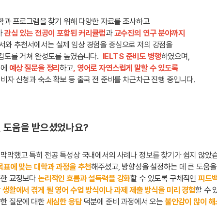
학과 프로그램을 찾기 위해 다양한 자료를 조사하고
가
관심 있는 전공이 포함된 커리큘럼
과
교수진의 연구 분야까지
서와 추천서에서는 실제 임상 경험을 중심으로 저의 강점을
 검토를 거쳐 완성도를 높였습니다.
IELTS 준비도 병행
하였으며,
문에
예상 질문을 정리
하고
, 영어로 자연스럽게 말할 수 있도록
 비자 신청과 숙소 확보 등 출국 전 준비를 차근차근 진행 중입니다.
떤 도움을 받으셨었나요?
 막막했고 특히 전공 특성상 국내에서의 사례나 정보를 찾기가 쉽지 않았습
목표에 맞는 대학과 과정을 추천
해주셨고, 방향성을 설정하는 데 큰 도움을
순한 교정보다
논리적인 흐름과 설득력을 강화
할 수 있도록 구체적인
피드
 생활에서 겪게 될 영어 수업 방식이나 과제 제출 방식을 미리 경험
할 수 
양한 질문에 대한
세심한 응답
덕분에 준비 과정에서 오는
불안감이 많이 해