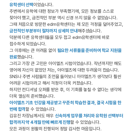
유학센터 선택
이었습니다.
주변에서 유학에 대한 정보가 부족했기에, 모든 정보를 스스로
찾아야 했고, 금전적인 부분 역시 신경 쓰지 않을 수 없었습니다.
그때 처음으로 방문한 edm유학센터는 제 모든 걱정을 덜어주었고,
금전적인 부분부터 절차까지 상세히 안내
해주셨습니다.
덕분에 다른 유학센터들을 모두 접고 edm유학센터에 바로
접수하게 되었습니다.
그 이후에는 큰 어려움 없이
필요한 서류들을 준비하여 학교 지원을
완료
했습니다.
그리고 가장 큰 고민은 아이엘츠 시험이었습니다. 작년까지만 해도
영어에 자신이 없었던 저는, 아이엘츠에 대한 두려움이 컸습니다.
SNS나 주변 사람들의 조언을 들어보니 아이엘츠가 생각보다 훨씬
어려운 시험이라고 해서 걱정이 더욱 커졌습니다.
하지만 컨디셔널 오퍼를 받은 후, 이 기회를 놓칠 수 없다는 생각에
더욱 열심히 준비했습니다.
아이엘츠 기초 인강을 제공받고 꾸준히 학습한 결과, 결국 시험을 한
번에 합격
할 수 있었습니다.
김유진 차장님께서도 매우
신속하게 업무를 처리와 유학원 선택부터
합격까지 약 4개월 만에 빠르게 진행
할 수 있었습니다.
모든 과정이 원활히 진행되어 정말 감사한 마음입니다.