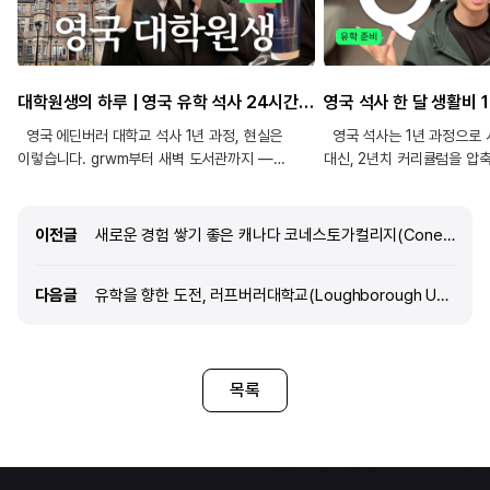
대학원생의 하루 | 영국 유학 석사 24시간 — GRWM, 새벽 도서관, 1년 과정이라 다행...
영국 에딘버러 대학교 석사 1년 과정, 현실은
영국 석사는 1년 과정으로 
이렇습니다. grwm부터 새벽 도서관까지 —
대신, 2년치 커리큘럼을 압
하루를 버티는 영국 유학 대학원생의 24시간을
준비와 학업 적응이 핵심입니
담았습니다!
에든버러대 스포츠 경영 석사
선택부터 비자, 생활비, 영국
이전글
이전글
새로운 경험 쌓기 좋은 캐나다 코네스토가컬리지(Conestoga College) 합격후기!
차이까지 알려드려요~ 📌 
내용 - 영국 석사를 선택한 
다음글
다음글
유학을 향한 도전, 러프버러대학교(Loughborough University) 스포츠 전공 합격 후기
유학 준비 과정 - 학업계획
작성 팁 - 영국 비자 신청 
에든버러 한 달 생활비 - 영
(튜토리얼·리딩리스트·출석 평
목록
표현