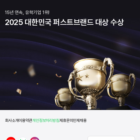
15년 연속, 유학기업 1위!
2025 대한민국 퍼스트브랜드 대상 수상
회사소개
이용약관
개인정보처리방침
제휴문의
인재채용
y
n
i