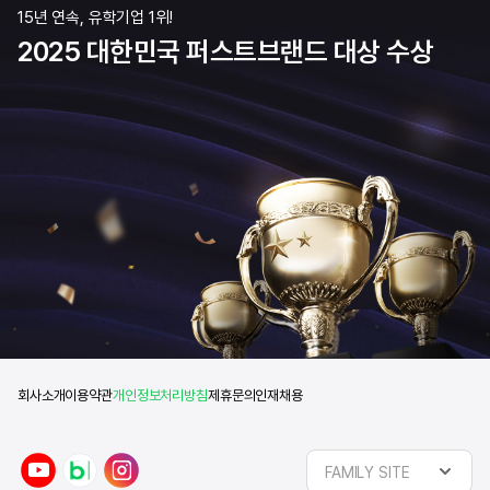
15년 연속, 유학기업 1위!
2025 대한민국 퍼스트브랜드 대상 수상
회사소개
이용약관
개인정보처리방침
제휴문의
인재채용
y
n
i
FAMILY SITE
o
a
n