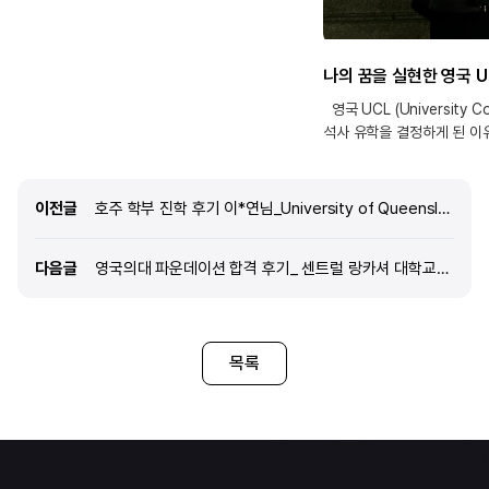
부담도 상당하여 현실적인 고민이 많았습니다.
반면 영국은 1년이라는 짧은 기간 안에 집중적으로
학업을 마칠 수 있을 뿐 아니라, 학위 취득 후 2년간
체류하며 취업할 수 있는 Graduate Visa 제도가
영국 UCL (University Co
마련되어 있어 매우 매력적이었습니다. 무엇보다도
석사 유학을 결정하게 된 
시간과 비용을 모두 고려했을 때, 제 진로와 계획에
생명학과를 졸업한 후, 제약
가장 부합하는 국가가 영국이라고 판단하였습니다.
계속해서 쌓아왔습니다. 영국
분석화학 연구원이라는 구체적인 진로 목표를
1년이라는 점은 시간적, 비
가지고 있었기 때문
이전글
이전글
호주 학부 진학 후기 이*연님_University of Queensland (UQ), Bachelor of Pharmacy
메리트가 있었고, 특히 제약
명성 높은 대학들을 중심으
다음글
다음글
영국의대 파운데이션 합격 후기_ 센트럴 랑카셔 대학교(University of Central Lancashire)
되었습니다. KCL, UCL, Q
있게 준비하였고, 운 좋게 
오퍼를 받아 최종적으로 UC
되었습니다. 제가 진학하는 
목록
평소 관심 있던 DDS(Drug D
중점적으로 다룬다는 점에서 
Pharmaceutics 과정이
판단했습니다. 학문적인 깊