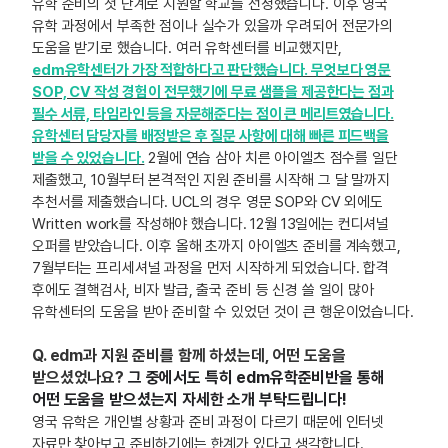
유학 준비의 첫 단계로 지원할 학교를 선정했습니다. 이후 영국
유학 과정에서 부족한 점이나 실수가 있을까 우려되어 전문가의
도움을 받기로 했습니다. 여러 유학센터를 비교했지만,
edm유학센터가 가장 적합하다고 판단했습니다. 무엇보다 영문
SOP, CV 작성 경험이 전무했기에 무료 샘플을 제공한다는 점과
필수 서류, 타임라인 등을 자문해준다는 점이 큰 메리트였습니다.
유학센터 담당자를 배정받은 후 질문 사항에 대해 빠른 피드백을
받을 수 있었습니다.
2월에 연습 삼아 치른 아이엘츠 점수를 일단
제출했고, 10월부터 본격적인 지원 준비를 시작해 그 달 말까지
추천서를 제출했습니다. UCL의 경우 영문 SOP와 CV 외에도
Written work를 작성해야 했습니다. 12월 13일에는 컨디셔널
오퍼를 받았습니다. 이후 올해 초까지 아이엘츠 준비를 계속했고,
7월부터는 프리세셔널 과정을 먼저 시작하게 되었습니다. 합격
후에도 결핵검사, 비자 발급, 출국 준비 등 신경 쓸 일이 많아
유학센터의 도움을 받아 준비할 수 있었던 것이 큰 행운이었습니다.
Q. edm
과 지원 준비를 함께 하셨는데, 어떤 도움을
받으셨었나요?
그 중에서도 특히 edm유학준비반을 통해
어떤 도움을 받으셨는지 자세한 소개 부탁드립니다!
영국 유학은 개인별 상황과 준비 과정이 다르기 때문에 인터넷
자료만 찾아보고 준비하기에는 한계가 있다고 생각합니다.