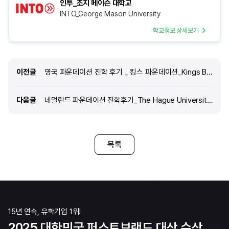
인투_조지 메이슨 대학교
INTO_George Mason University
학교정보 상세보기
이전글
이전글
영국 파운데이션 진학 후기 _ 킹스 파운데이션_Kings Brighton_University of Bristol Pathway
다음글
다음글
네덜란드 파운데이션 진학후기_The Hague University of Applied Sciences (International Sports Management)
목록
15년 연속, 유학기업 1위!
2025 대한민국 퍼스트브랜드 대상 수상