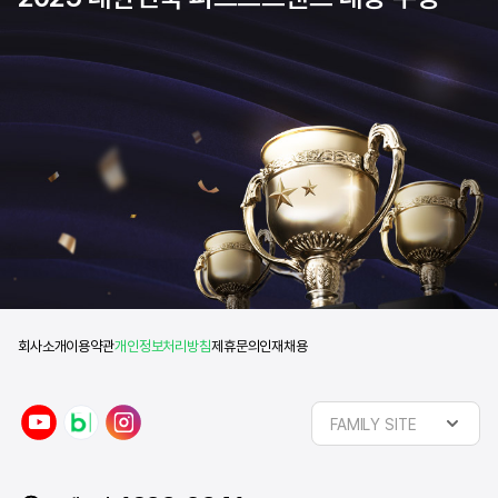
회사소개
이용약관
개인정보처리방침
제휴문의
인재채용
y
n
i
FAMILY SITE
o
a
n
u
v
s
t
e
t