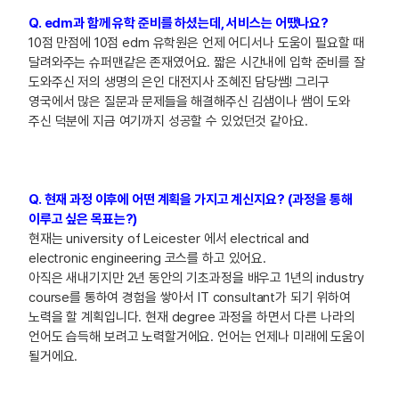
Q. edm과 함께 유학 준비를 하셨는데, 서비스는 어땠나요?
10점 만점에 10점 edm 유학원은 언제 어디서나 도움이 필요할 때
달려와주는 슈퍼맨같은 존재였어요. 짧은 시간내에 입학 준비를 잘
도와주신 저의 생명의 은인 대전지사 조혜진 담당쌤! 그리구
영국에서 많은 질문과 문제들을 해결해주신 김샘이나 쌤이 도와
주신 덕분에 지금 여기까지 성공할 수 있었던것 같아요.
Q. 현재 과정 이후에 어떤 계획을 가지고 계신지요? (과정을 통해
이루고 싶은 목표는?)
현재는 university of Leicester 에서 electrical and
electronic engineering 코스를 하고 있어요.
아직은 새내기지만 2년 동안의 기초과정을 배우고 1년의 industry
course를 통하여 경험을 쌓아서 IT consultant가 되기 위하여
노력을 할 계획입니다. 현재 degree 과정을 하면서 다른 나라의
언어도 습득해 보려고 노력할거에요. 언어는 언제나 미래에 도움이
될거에요.