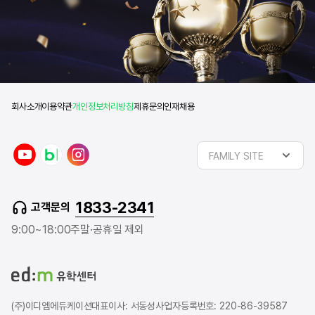
회사소개
이용약관
개인정보처리방침
제휴문의
인재채용
y
n
i
FAMILY SITE
o
a
n
u
v
s
t
e
t
1833-2341
고객문의
u
r
a
b
b
g
9:00~18:00
주말·공휴일 제외
e
l
r
o
a
g
m
(주)이디엠에듀케이션
대표이사: 서동성
사업자등록번호: 220-86-39587