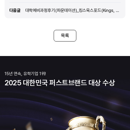
성적이 낮은 편이라 선택의 폭이 넓지 않았지만,
선택의 폭이 좁은 편이라 고
선생님께서 추천해주신 Kings는 내신이 낮아도
다음글
다음글
대학예비과정후기(파운데이션)_킹스옥스포드(Kings, Oxford)
그러던 중 유학을 알아보게 
상위권 대학까지 지원이 가능하다는 점에서 매우
발달한 축구의 나라 영국에 
인상 깊었습니다. 무엇보다 학생 한 명 한 명을
대학들이 있다는 것을 알게 
적극적으로 관리해주고 소수 정예로 수업이
실무가 균형 잡힌 커리큘럼과
이루어진다는 점이 마음에 들어 최종 선
목록
네트워크가 형성되어 있다는
느꼈습니다. 그렇게 영국 유
진로에 대한 가능성을 더 넓
선택이라고 확신하게 되었습
결심하고 나
15년 연속, 유학기업 1위!
2025 대한민국 퍼스트브랜드 대상 수상