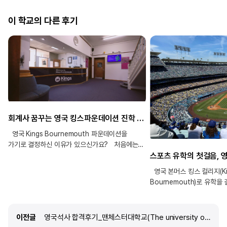
이 학교의 다른 후기
회계사 꿈꾸는 영국 킹스파운데이션 진학 후기!
영국 Kings Bournemouth 파운데이션을
가기로 결정하신 이유가 있으신가요? 처음에는
뉴질랜드, 호주, 캐나다, 영국 중에서 어떤 나라로
유학을 가야 할지 정말 많이 고민했습니다. 그때
영국 본머스 킹스 컬리지(King
edm유학센터 선생님께서 각 나라별 장단점을
Bournemouth)로 유학을
정리한 PDF 자료를 보내주시고, 직접 비교해볼 수
무엇인가요? 어렸을 때부터
있도록 자세한 설명도 함께 해주셨습니다. 덕분에
자연스럽게 스포츠와 관련된
여러 요소를 종합적으로 고려하여 영국으로 결정을
많았습니다. 하지만 한국에서
이전글
이전글
영국석사 합격후기_맨체스터대학교(The university of Manchester) 통계학
내릴 수 있었습니다. 파운데이션 학교는 제가 내신
학과를 전공하더라도 진로가