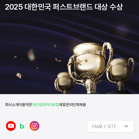
2025 대한민국 퍼스트브랜드 대상 수상
회사소개
이용약관
개인정보처리방침
제휴문의
인재채용
y
n
i
FAMILY SITE
o
a
n
u
v
s