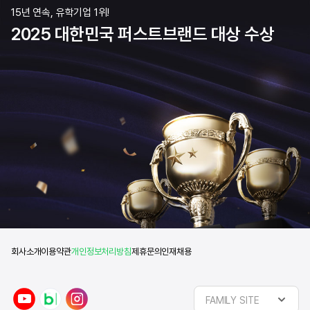
15년 연속, 유학기업 1위!
2025 대한민국 퍼스트브랜드 대상 수상
회사소개
이용약관
개인정보처리방침
제휴문의
인재채용
y
n
i
FAMILY SITE
o
a
n