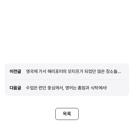
유명한 아얄라몰, 아이티파크와 택시로 10분정도
이용하여 안전하고 편리하게
걸리는 거리에요. 주말마다 맛집 레스토랑을 찾아
있었어요. 다음날 OT가 진
다녔는데 거진 세부 시티에 레스토랑이 위치해
클래스를 나누기에 시험도 
있기 때문에 택시타고 2천원도 안되는 가격으로
우리나라 토익과 비슷한 형
다녔어요! 걸어서 10분 거리에 큰 마트가 있고
스피킹과 라이팅 시험도 따로
5분거리에 큰 식당가가 있어요. 식당가는 한식당도
기준으로 여러단계 별로 내 
많고 일식 커피샵, 헬스장이 있어요! 10분거리에
나오는 처참한 성적표를 받았어
마트건물인 btc몰은 약간 고급진 건물이에요! 여러
상했지만 오히려 직관적으로 
프렌차이즈 식당들(옐로우캡, 딤섬집, 케밥집)이
공부에 대한 의지가 활활 타
있고 여러 펍도 있습니다. 어학원이 밀집된
코스여서 오전에 1:1수업 2
지역이라 한인마트와 식당들이 많고 질도 좋아
오후에도 동일한 스케쥴로 들
이전글
이전글
영국에 가서 해리포터의 모티프가 되었던 많은 장소들을 구경하고 해덕의 삶을 즐기고 싶습니다
한국음식 그리울 걱정 안하셔도 돼용.
못떼고 영어가 잘 들리지 않
학원근처에는
다음글
다음글
수업은 런던 중심에서, 영어는 홈맘과 식탁에서!
목록