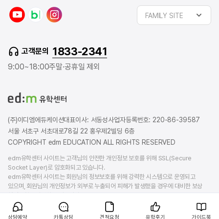
y
n
i
FAMILY SITE
o
a
n
u
v
s
t
e
t
1833-2341
고객문의
u
r
a
b
b
g
9:00~18:00
주말·공휴일 제외
e
l
r
o
a
g
m
(주)이디엠에듀케이션
대표이사: 서동성
사업자등록번호: 220-86-39587
서울 서초구 서초대로78길 22 홍우제2빌딩 6층
COPYRIGHT edm EDUCATION ALL RIGHTS RESERVED
edm유학센터 사이트는 고객님의 안전한 개인정보 보호를 위해 SSL(Secure
Socket Layer)로 암호화되고 있습니다.
edm유학센터 사이트는 회원님의 정보보호를 위해 강력한 시스템으로 운영되고
있으며, 회원님의 개인정보가 외부로 누출되어 피해가 발생했을 경우에 대비한 보상
책임보험을 가입하고 있습니다.
상담예약
카톡상담
견적요청
유학후기
가이드북