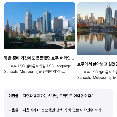
짧은 준비 기간에도 든든했던 호주 어학연수 준비 후기
호주 ILSC 멜버른 어학원(ILSC Language
Schools, Melbourne)을 선택한 이유는
호주 ILSC 멜버른 어학원(I
무엇인가요? 제가 어학연수 국가로 호주를
Schools, Melbourne)
선택한 이유는 예전부터 호주의 아름다운
무엇인가요? 우선 호주를 선
자연환경과 여유로운 라이프스타일에 큰 관심이
여행으로 방문했을 때 이곳에
있었기 때문입니다. 영어를 배울 수 있는 여러
싶다는 생각이 들었기 때문입
이전글
이전글
자연과 함께하는 6개월, 오클랜드 어학연수 후기
나라를 고민했지만, 어학연수를 통해 공부뿐만
느꼈던 여유로운 분위기와 좋
아니라 제가 평소 꼭 가보고 싶었던 나라에서
친절한 사람들의 모습이 매우
다음글
다음글
처음이라 더 중요했던 선택, 후회 없는 어학연수 후기
다양한 경험도 함께 해보고 싶다는 생각이 들어
있었습니다. 단순한 여행이 
호주를 선택하게 되었습니다. ILSC 어학원을
보고 싶은 나라라는 확신이 