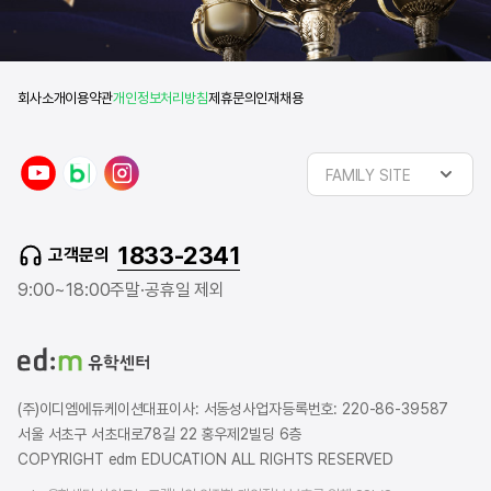
회사소개
이용약관
개인정보처리방침
제휴문의
인재채용
y
n
i
FAMILY SITE
o
a
n
u
v
s
t
e
t
1833-2341
고객문의
u
r
a
b
b
g
9:00~18:00
주말·공휴일 제외
e
l
r
o
a
g
m
(주)이디엠에듀케이션
대표이사: 서동성
사업자등록번호: 220-86-39587
서울 서초구 서초대로78길 22 홍우제2빌딩 6층
COPYRIGHT edm EDUCATION ALL RIGHTS RESERVED