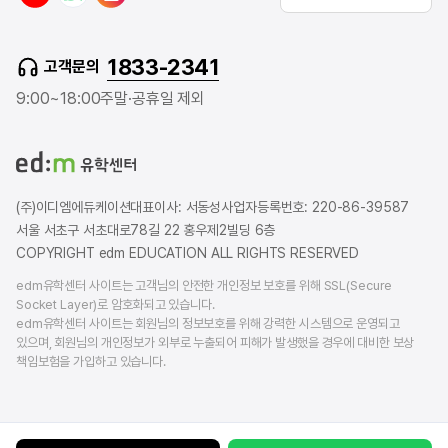
o
a
n
u
v
s
t
e
t
1833-2341
고객문의
u
r
a
b
b
g
9:00~18:00
주말·공휴일 제외
e
l
r
o
a
g
m
(주)이디엠에듀케이션
대표이사: 서동성
사업자등록번호: 220-86-39587
서울 서초구 서초대로78길 22 홍우제2빌딩 6층
COPYRIGHT edm EDUCATION ALL RIGHTS RESERVED
edm유학센터 사이트는 고객님의 안전한 개인정보 보호를 위해 SSL(Secure
Socket Layer)로 암호화되고 있습니다.
edm유학센터 사이트는 회원님의 정보보호를 위해 강력한 시스템으로 운영되고
있으며, 회원님의 개인정보가 외부로 누출되어 피해가 발생했을 경우에 대비한 보상
책임보험을 가입하고 있습니다.