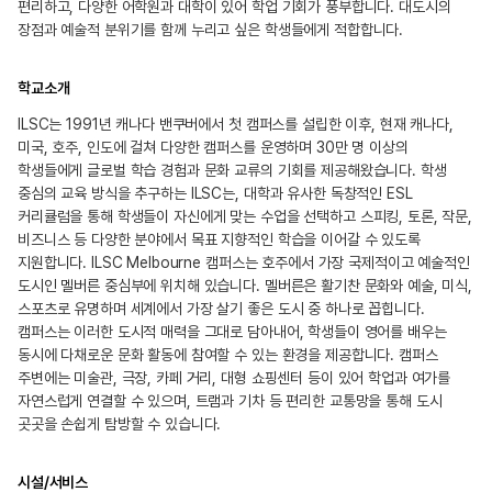
편리하고, 다양한 어학원과 대학이 있어 학업 기회가 풍부합니다. 대도시의
장점과 예술적 분위기를 함께 누리고 싶은 학생들에게 적합합니다.
학교소개
ILSC는 1991년 캐나다 밴쿠버에서 첫 캠퍼스를 설립한 이후, 현재 캐나다,
미국, 호주, 인도에 걸쳐 다양한 캠퍼스를 운영하며 30만 명 이상의
학생들에게 글로벌 학습 경험과 문화 교류의 기회를 제공해왔습니다. 학생
중심의 교육 방식을 추구하는 ILSC는, 대학과 유사한 독창적인 ESL
커리큘럼을 통해 학생들이 자신에게 맞는 수업을 선택하고 스피킹, 토론, 작문,
비즈니스 등 다양한 분야에서 목표 지향적인 학습을 이어갈 수 있도록
지원합니다. ILSC Melbourne 캠퍼스는 호주에서 가장 국제적이고 예술적인
도시인 멜버른 중심부에 위치해 있습니다. 멜버른은 활기찬 문화와 예술, 미식,
스포츠로 유명하며 세계에서 가장 살기 좋은 도시 중 하나로 꼽힙니다.
캠퍼스는 이러한 도시적 매력을 그대로 담아내어, 학생들이 영어를 배우는
동시에 다채로운 문화 활동에 참여할 수 있는 환경을 제공합니다. 캠퍼스
주변에는 미술관, 극장, 카페 거리, 대형 쇼핑센터 등이 있어 학업과 여가를
자연스럽게 연결할 수 있으며, 트램과 기차 등 편리한 교통망을 통해 도시
곳곳을 손쉽게 탐방할 수 있습니다.
시설/서비스