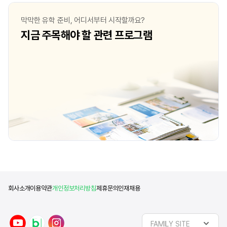
막막한 유학 준비, 어디서부터 시작할까요?
지금 주목해야 할 관련 프로그램
회사소개
이용약관
개인정보처리방침
제휴문의
인재채용
y
n
i
FAMILY SITE