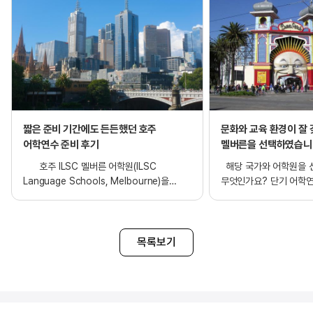
▶ 같은 홈스테이에 거주하는 학생들은 성별 구분 없이 배정될 수
있습니다.
짧은 준비 기간에도 든든했던 호주
문화와 교육 환경이 잘
어학연수 준비 후기
멜버른을 선택하였습니
호주 ILSC 멜버른 어학원(ILSC
해당 국가와 어학원을 
Language Schools, Melbourne)을
무엇인가요? 단기 어학
선택한 이유는 무엇인가요? 제가 어학연수
호주가 어학연수를 하기
국가로 호주를 선택한 이유는 예전부터
추천과 다양한 후기를 접
호주의 아름다운 자연환경과 여유로운
이를 통해 호주로 어학연
라이프스타일에 큰 관심이 있었기
결정하였고, 그중에서도 
목록보기
때문입니다. 영어를 배울 수 있는 여러 나라를
잘 갖추어진 멜버른을 선
고민했지만, 어학연수를 통해 공부뿐만
또한 여러 어학원을 비교
아니라 제가 평소 꼭 가보고 싶었던 나라에서
분위기가 차분하고 체계
다양한 경험도 함께 해보고 싶다는 생각이
운영하는 ILSC 어학원이
들어 호주를 선택하게 되었습니다. ILSC
적합하다고 판단하여 선