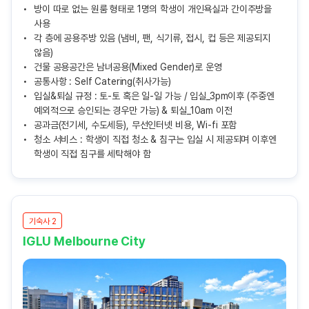
방이 따로 없는 원룸 형태로 1명의 학생이 개인욕실과 간이주방을
사용
각 층에 공용주방 있음 (냄비, 팬, 식기류, 접시, 컵 등은 제공되지
않음)
건물 공용공간은 남녀공용(Mixed Gender)로 운영
공통사항 : Self Catering(취사가능)
입실&퇴실 규정 : 토-토 혹은 일-일 가능 / 입실_3pm이후 (주중엔
예외적으로 승인되는 경우만 가능) & 퇴실_10am 이전
공과금(전기세, 수도세등), 무선인터넷 비용, Wi-fi 포함
청소 서비스 : 학생이 직접 청소 & 침구는 입실 시 제공되며 이후엔
학생이 직접 침구를 세탁해야 함
기숙사 2
IGLU Melbourne City