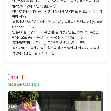
한 유닛에 6개의 방이 있으며 6명이 주방을 공유 / 욕실은 각 방에
딸려있어 1명이 개인 욕실을 사용
최대 6명의 학생이 공유(학생 배정 상황 및 아파트 한 호실의 방 수에
따라 상이)
공통사항 : Self Catering(취사가능) / 공용공간은 남녀공용(Mixed
Gender)로 운영
입실&퇴실 규정 : 토-토 혹은 일-일 가능 / 입실_3pm이후 (주중엔
예외적으로 승인되는 경우만 가능) & 퇴실_10am 이전
공과금(전기세, 수도세등), 무선인터넷 비용, Wi-fi 포함
청소 서비스 : 학생이 직접 청소 & 침구는 입실 시 제공되며 이후엔
학생이 직접 침구를 세탁해야 함
기숙사 3
Scape Carlton