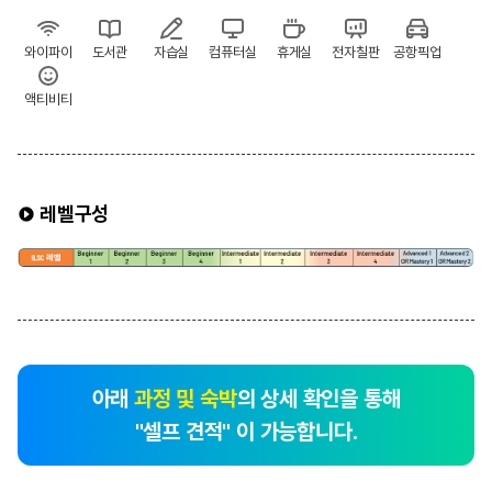
와이파이
도서관
자습실
컴퓨터실
휴게실
전자칠판
공항픽업
액티비티
레벨구성
아래
과정 및 숙박
의 상세 확인을 통해
"셀프 견적" 이 가능합니다.