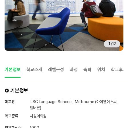
1
/
12
기본정보
학교소개
레벨구성
과정
숙박
위치
학교후기
기본정보
학교명
ILSC Language Schools, Melbourne (아이엘에스씨,
멜버른)
학교종류
사설어학원
전체학생수
1000