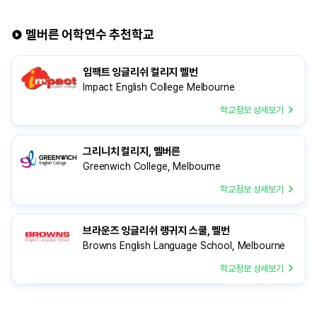
어학원을 선택한 이유는 소개받은 여러
edm유학센터를 통해 
어학원 중에서도 원하는 수업을 직접 선택해
준비하시게 된 동기와 수
멜버른 어학연수 추천학교
들을 수 있는 커리큘럼이 가장 마음에 들었기
만족도를 알려주세요. 
때문입니다. 정규 수업 외에도 다양한
준비하면서 여러 유학원
임팩트 잉글리쉬 컬리지 멜번
액티비티와 프로그램이 활발하게 운영되고
edm유학센터를 알게 되
Impact English College Melbourne
있어 영어뿐만 아니라 현지 문화까지 폭넓게
통해 어학원과 지역에 대
경험할
안내받을 수 있었고, 준
학교정보 상세보기
그리니치 컬리지, 멜버른
Greenwich College, Melbourne
학교정보 상세보기
브라운즈 잉글리쉬 랭귀지 스쿨, 멜번
Browns English Language School, Melbourne
학교정보 상세보기