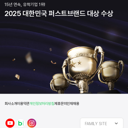
15년 연속, 유학기업 1위!
2025 대한민국 퍼스트브랜드 대상 수상
회사소개
이용약관
개인정보처리방침
제휴문의
인재채용
y
n
i
FAMILY SITE
o
a
n