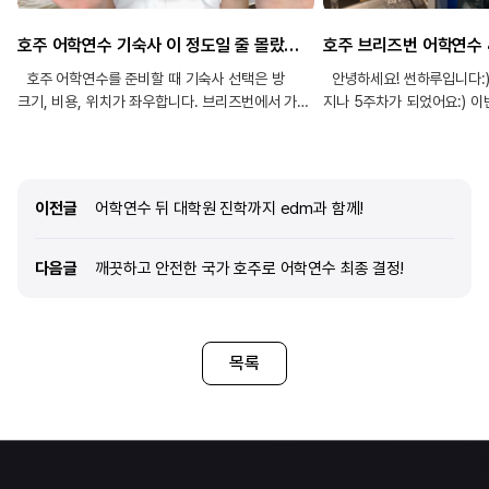
호주 어학연수 기숙사 이 정도일 줄 몰랐음 | Student One 브리즈번 방&라운지&헬스장
호주 어학연수를 준비할 때 기숙사 선택은 방
안녕하세요! 썬하루입니다:
크기, 비용, 위치가 좌우합니다. 브리즈번에서 가장
지나 5주차가 되었어요:) 
인기 많은 기숙사 Student One을 직접 둘러보고
많이 찍지 못해 4주차랑 5
방부터 공용공간까지 솔직하게 정리했어요!
4-5주차도 아주 재미있게 
담아보았으니 재미있게 봐
😊
이전글
이전글
어학연수 뒤 대학원 진학까지 edm과 함께!
다음글
다음글
깨끗하고 안전한 국가 호주로 어학연수 최종 결정!
목록