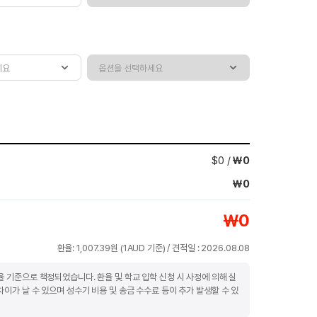
$
0
/
￦
0
￦
0
￦
0
환율:
1,007.39
원 (
1AUD
기준) / 견적일 :
2026.08.08
율 기준으로 책정되었습니다. 환율 및 학교 입학 신청 시 사정에 의해 실
차이가 날 수 있으며 성수기 비용 및 송금 수수료 등이 추가 발생할 수 있