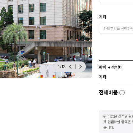
기타
1
/
12
학비 + 숙박비
기타
전체비용
위 비용은 견적일 환
제 입금하실 금액은 
습니다.