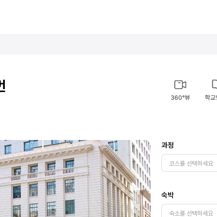
번
360°뷰
학교
과정
숙박