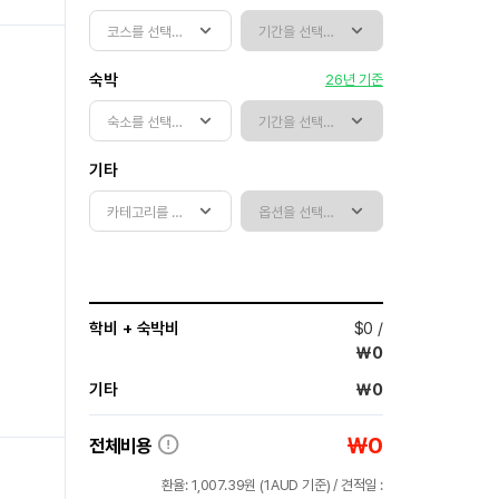
숙박
26년 기준
기타
학비 + 숙박비
$
0
/
￦
0
기타
￦
0
￦
0
전체비용
환율:
1,007.39
원 (
1AUD
기준) / 견적일 :