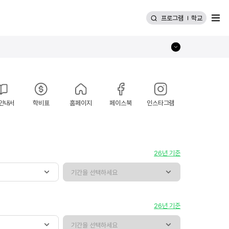
메뉴
프로그램
학교
안내서
학비표
홈페이지
페이스북
인스타그램
26년 기준
26년 기준