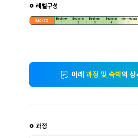
레벨구성
아래
과정 및 숙박
의 상
과정