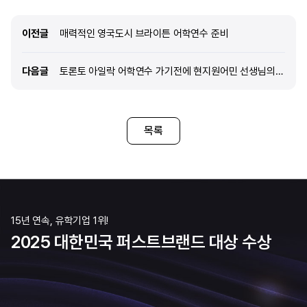
사람들과 적극적으로 소통하면서 영어를 배우는
국가로 가장 먼저 고려하게 
것이 더 잘 맞는다고 생각했습니다. 그래서 활발한
토론토는 세계 각국의 사람
이전글
이전글
매력적인 영국도시 브라이튼 어학연수 준비
분위기와 다양한 액티비티 프로그램이 잘 구성되어
글로벌 도시이기 때문에 영
있는 ILAC을 선택하게 되었습니다. 대형 어학원인
문화적 경험까지 함께 할 수
만큼 여
다음글
다음글
토론토 아일락 어학연수 가기전에 현지원어민 선생님의 영어수업으로 동기부여가 되었습니다.
매력으로 다가왔습니다. 그중
어학원은 대규모 어학원답게
체계적으로 잘 되어 있어 본
수업을 들을 수 있다는 점이
목록
또 학생들의 국적 비율이 다
학생들에 치우치지 않고 자
수 있는 환경이라는 점도 선
주었습니다. 다양한 액티비
운영된다는 후기도 많
15년 연속, 유학기업 1위!
2025 대한민국 퍼스트브랜드 대상 수상