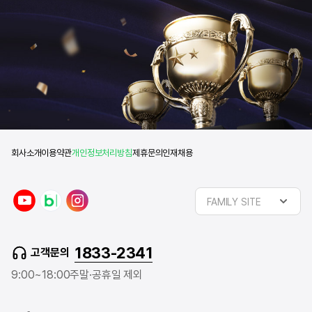
회사소개
이용약관
개인정보처리방침
제휴문의
인재채용
y
n
i
FAMILY SITE
o
a
n
u
v
s
t
e
t
1833-2341
고객문의
u
r
a
b
b
g
9:00~18:00
주말·공휴일 제외
e
l
r
o
a
g
m