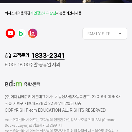
회사소개
이용약관
개인정보처리방침
제휴문의
인재채용
y
n
i
FAMILY SITE
o
a
n
u
v
s
t
e
t
1833-2341
고객문의
u
r
a
b
b
g
9:00~18:00
주말·공휴일 제외
e
l
r
o
a
g
m
(주)이디엠에듀케이션
대표이사: 서동성
사업자등록번호: 220-86-39587
서울 서초구 서초대로78길 22 홍우제2빌딩 6층
COPYRIGHT edm EDUCATION ALL RIGHTS RESERVED
edm유학센터 사이트는 고객님의 안전한 개인정보 보호를 위해 SSL(Secure
Socket Layer)로 암호화되고 있습니다.
edm유학센터 사이트는 회원님의 정보보호를 위해 강력한 시스템으로 운영되고