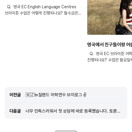
Q. 영국 EC English Language Centres
브라이튼 수업은 어떻게 진행되나요? 월수금은
문법 위주인 수업과 그날 주제와 관련된 말하기,
듣기 등을 하고 화목은 영어 말하기 스킬이나 어휘
위주로 배웠습니다. 금요일마다 마지막에 에세이를
쓰는데 문법을 고쳐주시는 방식으로 수업을
합니다. 아이엘츠 반이 아니더라도 가끔 관련된
수업을 진행해 주셔서 두 배로 알아가는
Q. 영국 EC 브라이튼 어
느낌이었어요. 또한 본 수업이 끝난 후에 무료인
진행되나요? 수업은 월요일
엑티비티 수업을 들으면서 부족했던 부분을
진행되며 오전반과 오후반 
향상시킬 수 있었습니다. Q. 브라이튼 EC 어학원
오전반은 월·수·금에는 오전
시설 및 주변 환경은 어떤가요? EC 브라이튼
12시 15분에 끝나고 화·목
어학원은 밝고 모던한 최신식 강의실과 쾌적한
6시까지 수업이 있어요. 오
학생 라운지를 갖추고 있습니다. 도보 5분 거리에
운영됩니다. 수업 중간에는 
브라이튼 해변과 피어가 있고, 주변에 예쁜 카
이전글
이전글
🇳🇿뉴질랜드 어학연수 브이로그 ✌️
있어서 집중력을 유지하는 데
이렇게 유동적으로 스케줄을
점이 정말 좋았어요. 수업은
다음글
다음글
너무 만족스러워서 첫 상담에 바로 등록했습니다. 토론토 생활 기대되요!
자신의 레벨에서 듣게 되며 어
스피킹 수업을 토픽별로 번갈
선생님에 따라 교재를 사용