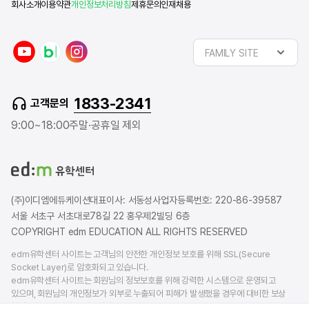
회사소개
이용약관
개인정보처리방침
제휴문의
인재채용
y
n
i
FAMILY SITE
o
a
n
u
v
s
t
e
t
1833-2341
고객문의
u
r
a
b
b
g
9:00~18:00
주말·공휴일 제외
e
l
r
o
a
g
m
(주)이디엠에듀케이션
대표이사: 서동성
사업자등록번호: 220-86-39587
서울 서초구 서초대로78길 22 홍우제2빌딩 6층
COPYRIGHT edm EDUCATION ALL RIGHTS RESERVED
edm유학센터 사이트는 고객님의 안전한 개인정보 보호를 위해 SSL(Secure
Socket Layer)로 암호화되고 있습니다.
edm유학센터 사이트는 회원님의 정보보호를 위해 강력한 시스템으로 운영되고
있으며, 회원님의 개인정보가 외부로 누출되어 피해가 발생했을 경우에 대비한 보상
책임보험을 가입하고 있습니다.