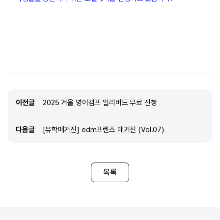
이전글
이전글
2025 겨울 영어캠프 얼리버드 무료 신청
다음글
다음글
[유학매거진] edm프렌즈 매거진 (Vol.07)
목록