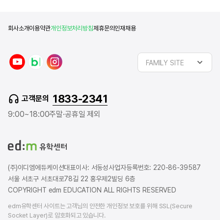
회사소개
이용약관
개인정보처리방침
제휴문의
인재채용
y
n
i
FAMILY SITE
o
a
n
u
v
s
t
e
t
1833-2341
고객문의
u
r
a
b
b
g
9:00~18:00
주말·공휴일 제외
e
l
r
o
a
g
m
(주)이디엠에듀케이션
대표이사: 서동성
사업자등록번호: 220-86-39587
서울 서초구 서초대로78길 22 홍우제2빌딩 6층
COPYRIGHT edm EDUCATION ALL RIGHTS RESERVED
edm유학센터 사이트는 고객님의 안전한 개인정보 보호를 위해 SSL(Secure
Socket Layer)로 암호화되고 있습니다.