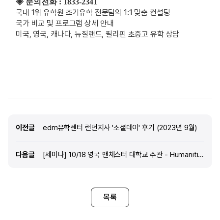
◈ 문의전화 : 1833-2341
국내 1위 유학원 조기유학 전문팀의 1:1 맞춤 컨설팅
국가
비교
및
프로그램
상세
안내
미국, 영국, 캐나다, 뉴질랜드, 필리핀 초중고 유학 상담
이전글
이전글
edm유학센터 런던지사 '소셜데이' 후기 (2023년 9월)
다음글
다음글
[세미나] 10/18 영국 맨체스터 대학교 주관 - Humanities 전공 세미나 (무료신청)
목록