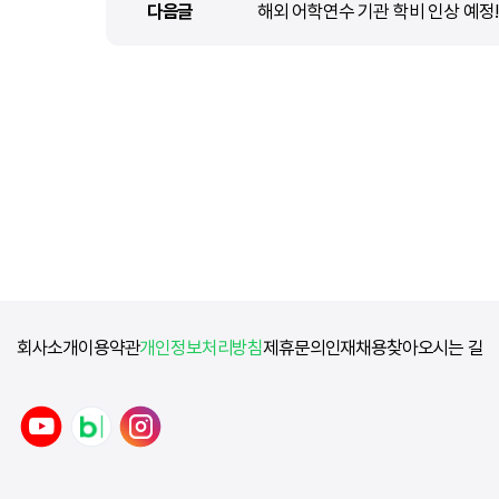
다음글
다음글
해외 어학연수 기관 학비 인상 예정!
회사소개
이용약관
개인정보처리방침
제휴문의
인재채용
찾아오시는 길
y
n
i
o
a
n
u
v
s
t
e
t