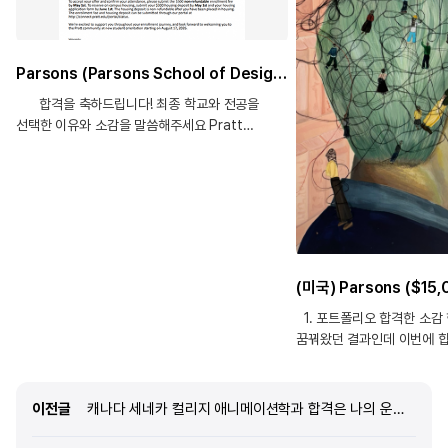
Parsons (Parsons School of Design)_Prodcut Design BFA, Pratt Institute_Industrial Design BID) _장**합격!!
합격을 축하드립니다! 최종 학교와 전공을
선택한 이유와 소감을 말씀해주세요 Pratt
institute- Industrial design 어릴때부터 그림을
그리고 만드는 것을 좋아했어요. 그러면서
사람들의 삶을 더 편리하게 해주고 환경 보호에
도움을 주는 그런 제품을 만들고 싶다는 생각이
들어서 산업디자인을 선택하게되었어요. Pratt
institute에 가면 다양한 면으로 디자인을 배울 수
있을 거같다고 들었어요. 특히, 학교가 창의적이고
제품 사용자가 어떻게 쓸지까지 중요시 생각하는
학교라서 제가 이 학교에 가면 제가 배우고 싶은
1. 포트폴리오 합격한 소감
디자인을 배울 수 있을거라는 확신이 들어
꿈꿔왔던 결과인데 이번에 
선택하게 되었어요. 그리고 미국에서
기쁩니다. 장학금도 받을 수
산업디자인학과로 최상위권 학교중 하나이고
노력한 만큼 보상받은 기
뉴욕이라는 위치때문에 이 학교를
2. 포트폴리오는 언제부터,
이전글
이전글
캐나다 세네카 컬리지 애니메이션학과 합격은 나의 운명! | 퇴사 후 애니메이션 유학 도전!
선택하게되었습니
포트폴리오는 2025년 3월
정도 더블타임 수강했습니다.