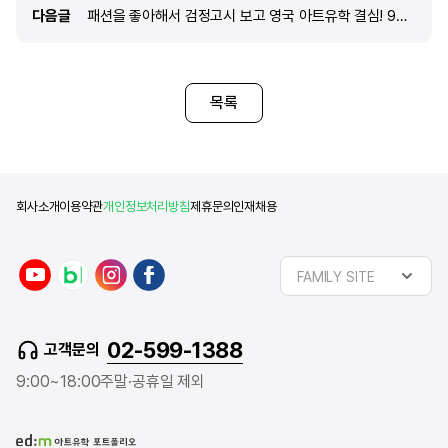
다음글
다음글
패션을 좋아해서 검정고시 보고 영국 아트유학 결심! 9개월간의 포트폴리오 준비 과정은?!
학원을 빠지지 않으려고 했고
준비나 과제를 성실히 준비
같습니다. 막판에는 아침에 
한시간이랑 저녁에 자기 전 
목록
선생님들이 주신 피드백을 
했었어요. 생각보다 이 시간
많았습니다. 3. edm아
선택한 이유는 무엇인가요? 
학원이라는 생각
회사소개
이용약관
개인정보처리방침
제휴문의
인재채용
FAMILY SITE
02-599-1388
고객문의
9:00~18:00
주말·공휴일 제외