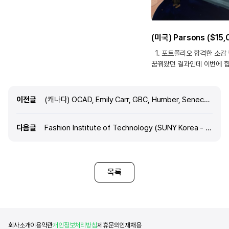
들어서 산업디자인을 선택하게되었어요. Pratt
institute에 가면 다양한 면으로 디자인을 배울 수
있을 거같다고 들었어요. 특히, 학교가 창의적이고
제품 사용자가 어떻게 쓸지까지 중요시 생각하는
학교라서 제가 이 학교에 가면 제가 배우고 싶은
1. 포트폴리오 합격한 소감
디자인을 배울 수 있을거라는 확신이 들어
꿈꿔왔던 결과인데 이번에 
선택하게 되었어요. 그리고 미국에서
기쁩니다. 장학금도 받을 수
산업디자인학과로 최상위권 학교중 하나이고
노력한 만큼 보상받은 기
뉴욕이라는 위치때문에 이 학교를
2. 포트폴리오는 언제부터,
이전글
이전글
(캐나다) OCAD, Emily Carr, GBC, Humber, Seneca Y J Jang _ Graphic Design BFA edm포트폴리오 2년
선택하게되었습니
포트폴리오는 2025년 3월
정도 더블타임 수강했습니다.
다음글
다음글
Fashion Institute of Technology (SUNY Korea - FIT)_강O서 ($6,000 장학금 합격!!) (AAS Fashion Design)
학원을 빠지지 않으려고 했고
준비나 과제를 성실히 준비
같습니다. 막판에는 아침에 
한시간이랑 저녁에 자기 전 
목록
선생님들이 주신 피드백을 
했었어요. 생각보다 이 시간
많았습니다. 3. edm아
선택한 이유는 무엇인가요? 
학원이라는 생각
회사소개
이용약관
개인정보처리방침
제휴문의
인재채용