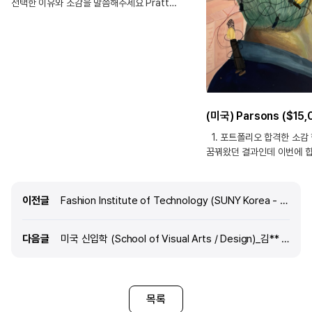
선택한 이유와 소감을 말씀해주세요 Pratt
institute- Industrial design 어릴때부터 그림을
그리고 만드는 것을 좋아했어요. 그러면서
사람들의 삶을 더 편리하게 해주고 환경 보호에
도움을 주는 그런 제품을 만들고 싶다는 생각이
들어서 산업디자인을 선택하게되었어요. Pratt
institute에 가면 다양한 면으로 디자인을 배울 수
있을 거같다고 들었어요. 특히, 학교가 창의적이고
제품 사용자가 어떻게 쓸지까지 중요시 생각하는
학교라서 제가 이 학교에 가면 제가 배우고 싶은
1. 포트폴리오 합격한 소감
디자인을 배울 수 있을거라는 확신이 들어
꿈꿔왔던 결과인데 이번에 
선택하게 되었어요. 그리고 미국에서
기쁩니다. 장학금도 받을 수
산업디자인학과로 최상위권 학교중 하나이고
노력한 만큼 보상받은 기
뉴욕이라는 위치때문에 이 학교를
2. 포트폴리오는 언제부터,
이전글
이전글
Fashion Institute of Technology (SUNY Korea - FIT)_장O준 (AAS Fashion Design) 합격!
선택하게되었습니
포트폴리오는 2025년 3월
정도 더블타임 수강했습니다.
다음글
다음글
미국 신입학 (School of Visual Arts / Design)_김** 학생
학원을 빠지지 않으려고 했고
준비나 과제를 성실히 준비
같습니다. 막판에는 아침에 
한시간이랑 저녁에 자기 전 
목록
선생님들이 주신 피드백을 