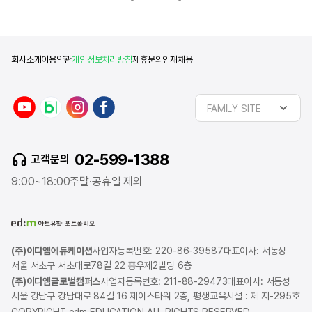
했었어요. 생각보다 이 시간
많았습니다. 3. edm아
선택한 이유는 무엇인가요? 
학원이라는 생각
회사소개
이용약관
개인정보처리방침
제휴문의
인재채용
FAMILY SITE
02-599-1388
고객문의
9:00~18:00
주말·공휴일 제외
(주)이디엠에듀케이션
사업자등록번호: 220-86-39587
대표이사: 서동성
서울 서초구 서초대로78길 22 홍우제2빌딩 6층
(주)이디엠글로벌캠퍼스
사업자등록번호: 211-88-29473
대표이사: 서동성
서울 강남구 강남대로 84길 16 제이스타워 2층, 평생교육시설 : 제 지-295호