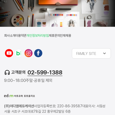
회사소개
이용약관
개인정보처리방침
제휴문의
인재채용
FAMILY SITE
02-599-1388
고객문의
9:00~18:00
주말·공휴일 제외
(주)이디엠에듀케이션
사업자등록번호: 220-86-39587
대표이사: 서동성
서울 서초구 서초대로78길 22 홍우제2빌딩 6층