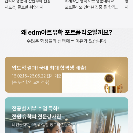
탑티어 명문대 간판부터 전공
세계적인 영국 아트 명문대학교
영국 
재도전, 글로벌 취업까지
포트폴리오·인터뷰 집중 등 합격
지원
솔루션
왜 edm아트유학 포트폴리오일까요?
수많은 학생들의 선택에는 이유가 있습니다!
압도적 결과!
국내 최대 합격생 배출!
16.02.16~26.05.22 집계 기준
(총 누적 합격 오퍼 건수)
해외 미대 합격 현황
7,260
건
전공별 세부 수업 특화!
전원 유학파 전문강사진
비전공자도 수업 가능할 정도의
전문성 보유