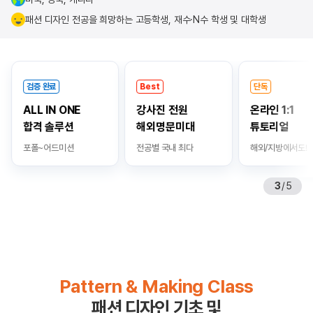
패션 디자인 전공을 희망하는 고등학생, 재수·N수 학생 및 대학생
핵
Best
단독
압
심
ONE
강사진 전원
온라인 1:1
국
보
루션
해외명문미대
튜토리얼
합
기
미션
전공별 국내 최다
해외/지방에서도!
미·
4
/
5
Pattern & Making Class
패션 디자인 기초 및