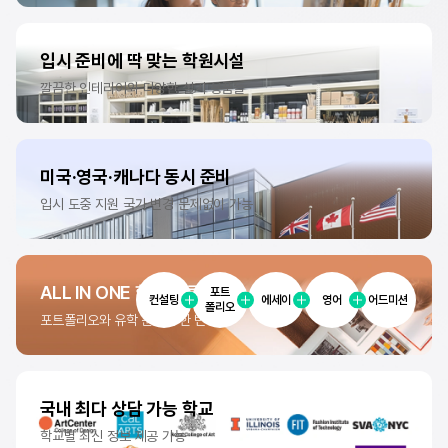
입시 준비에 딱 맞는
학원시설
깔끔한 인테리어와
다양한 실기 용품들
미국·영국·캐나다
동시 준비
입시 도중 지원 국가 변경
문제없이 가능
ALL IN ONE
합격 솔루션
포트
컨설팅
에세이
영어
어드미션
폴리오
포트폴리오와 유학 준비를
한 번에!
국내 최다
상담 가능 학교
학교별 최신 정보
제공 가능