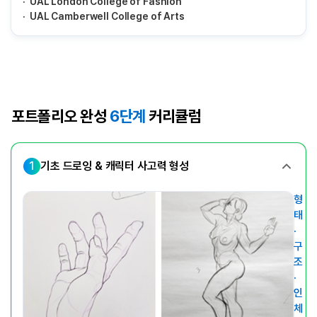
UAL London College of Fashion
UAL Camberwell College of Arts
포트폴리오 완성
6단계
커리큘럼
1
기초 드로잉 & 캐릭터 사고력 형성
형
태
·
구
조
·
인
체