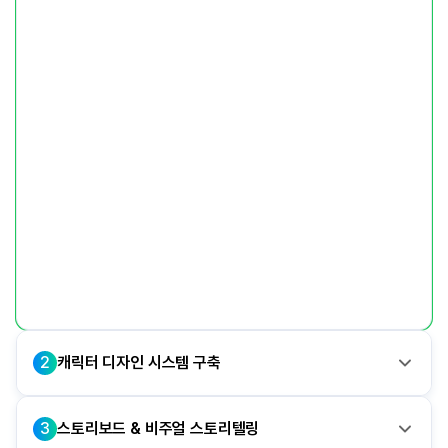
치
&
레
퍼
런
스
리
서
치
방
법
배
우
기
2
캐릭터 디자인 시스템 구축
3
스토리보드 & 비주얼 스토리텔링