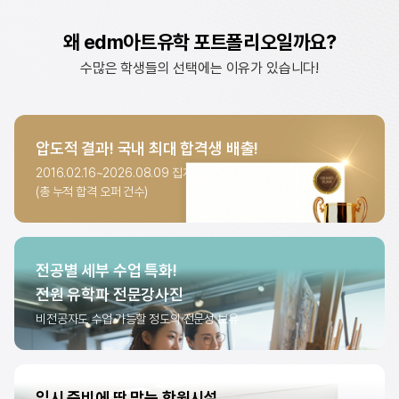
왜 edm아트유학 포트폴리오일까요?
수많은 학생들의 선택에는 이유가 있습니다!
압도적 결과!
국내 최대 합격생 배출!
2016.02.16~2026.08.09
집계 기준
(총 누적 합격 오퍼 건수)
해외 미대 합격 현황
7,370
건
전공별 세부 수업 특화!
전원 유학파 전문강사진
비전공자도 수업 가능할 정도의
전문성 보유
입시 준비에 딱 맞는
학원시설