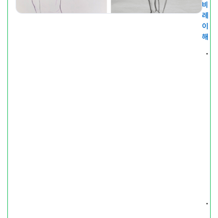
비
례
이
해
사
람
·
동
물
의
움
직
임
관
찰
드
로
잉
기
본