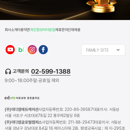
회사소개
이용약관
개인정보처리방침
제휴문의
인재채용
FAMILY SITE
02-599-1388
고객문의
9:00~18:00
주말·공휴일 제외
(주)이디엠에듀케이션
사업자등록번호: 220-86-39587
대표이사: 서동성
서울 서초구 서초대로78길 22 홍우제2빌딩 6층
(주)이디엠글로벌캠퍼스
사업자등록번호: 211-88-29473
대표이사: 서동성
서울 강남구 강남대로 84길 16 제이스타워 2층, 평생교육시설 : 제 지-295호