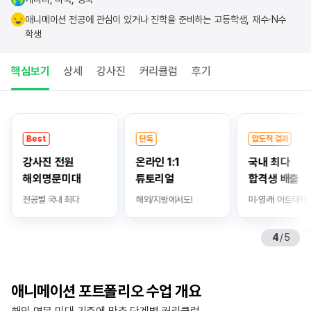
애니메이션 전공에 관심이 있거나 진학을 준비하는 고등학생, 재수·N수
학생
핵심보기
상세
강사진
커리큘럼
후기
핵
심
Best
단독
압도적 결과
보
강사진 전원
온라인 1:1
국내 최다
기
해외명문미대
튜토리얼
합격생 배출
전공별 국내 최다
해외/지방에서도!
미·영·캐 아트대학
4
/
5
애니메이션 포트폴리오 수업 개요