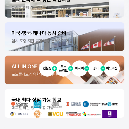
깔끔한 인테리어와
다양한 실기 용품들
미국·영국·캐나다
동시 준비
입시 도중 지원 국가 변경
문제없이 가능
ALL IN ONE
합격 솔루션
포트
컨설팅
에세이
영어
어드미션
폴리오
포트폴리오와 유학 준비를
한 번에!
국내 최다
상담 가능 학교
학교별 최신 정보
제공 가능