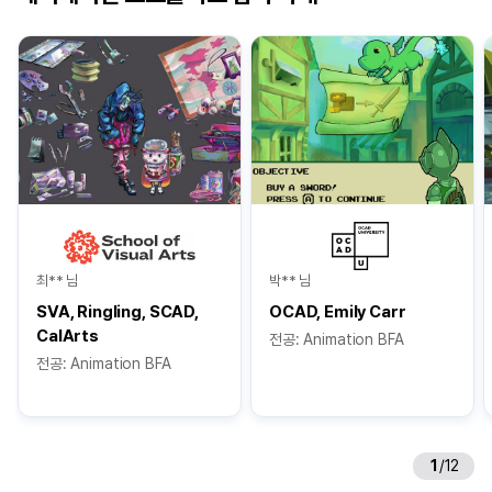
최** 님
박** 님
SVA, Ringling, SCAD,
OCAD, Emily Carr
CalArts
전공: Animation BFA
전공: Animation BFA
1
/
12