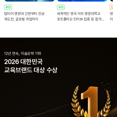
추천
추천
압도
탑티어 명문대 간판부터 전공
세계적인 영국 아트 명문대학교
영국 
재도전, 글로벌 취업까지
포트폴리오·인터뷰 집중 등 합격
지원
솔루션
12년 연속, 미술유학 1위!
2026 대한민국
교육브랜드 대상 수상