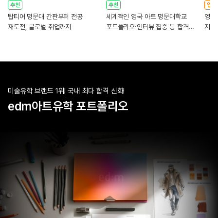
추천
추천
압도
탑티어 명문대 간판부터 전공
세계적인 영국 아트 명문대학교
영국 
재도전, 글로벌 취업까지
포트폴리오·인터뷰 집중 등 합격
지원
솔루션
미술유학 브랜드 1위! 국내 최다 합격 신화!
edm아트유학 포트폴리오