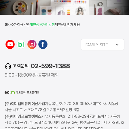
회사소개
이용약관
개인정보처리방침
제휴문의
인재채용
FAMILY SITE
02-599-1388
고객문의
9:00~18:00
주말·공휴일 제외
(주)이디엠에듀케이션
사업자등록번호: 220-86-39587
대표이사: 서동성
서울 서초구 서초대로78길 22 홍우제2빌딩 6층
(주)이디엠글로벌캠퍼스
사업자등록번호: 211-88-29473
대표이사: 서동성
서울 강남구 강남대로 84길 16 제이스타워 2층, 평생교육시설 : 제 지-295호