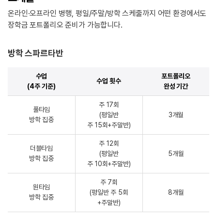
온라인·오프라인 병행, 평일/주말/방학 스케줄까지 어떤 환경에서도
장학금 포트폴리오 준비가 가능합니다.
방학 스파르타반
수업
포트폴리오
수업 횟수
(4주 기준)
완성 기간
주 17회
풀타임
(평일반
3개월
방학 집중
주 15회+주말반)
주 12회
더블타임
(평일반
5개월
방학 집중
주 10회+주말반)
주 7회
원타임
(평일반 주 5회
8개월
방학 집중
+주말반)