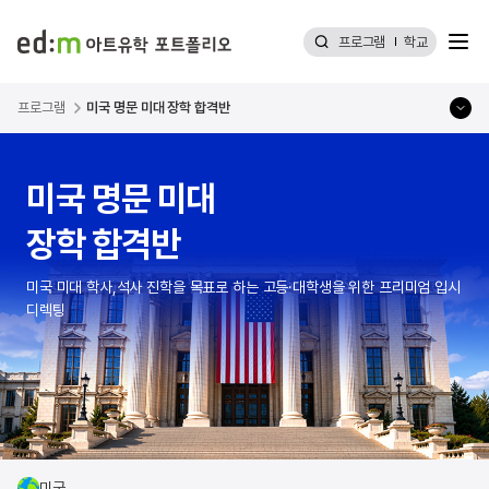
메뉴
프로그램
학교
edm 아트유학 포트폴리오
프로그램
미국 명문 미대 장학 합격반
미국 명문 미대
장학 합격반
미국 미대 학사,석사 진학을 목표로 하는 고등·대학생을 위한 프리미엄 입시
디렉팅
미국