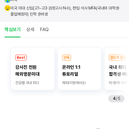
미국 미대 신입(고1~고3·검정고시·N수), 편입·석사 MFA(국내외 대학생·
졸업예정자) 진학 준비생
핵심보기
상세
FAQ
핵
Best
단독
압도적 결과
심
강사진 전원
온라인 1:1
국내 최다
보
해외명문미대
튜토리얼
합격생 배출
기
전공별 국내 최다
해외/지방에서도!
미·영·캐 아트대학
4
/
5