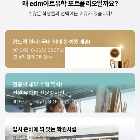
왜 edm아트유학 포트폴리오일까요?
수많은 학생들의 선택에는 이유가 있습니다!
압도적 결과!
국내 최대 합격생 배출!
2016.02.16~2026.08.07
집계 기준
(총 누적 합격 오퍼 건수)
해외 미대 합격 현황
7,370
건
전공별 세부 수업 특화!
전원 유학파 전문강사진
비전공자도 수업 가능할 정도의
전문성 보유
입시 준비에 딱 맞는
학원시설
깔끔한 인테리어와
다양한 실기 용품들