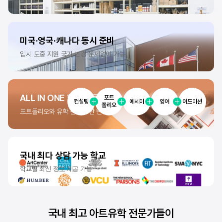
미국·영국·캐나다
동시 준비
입시 도중 지원 국가 변경
문제없이 가능
ALL IN ONE
합격 솔루션
포트
컨설팅
에세이
영어
어드미션
폴리오
포트폴리오와 유학 준비를
한 번에!
국내 최다
상담 가능 학교
학교별 최신 정보
제공 가능
국내 최고 아트유학 전문가들이