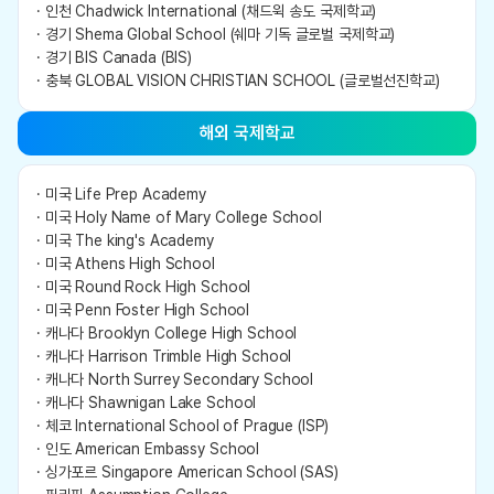
· 인천 Chadwick International (채드윅 송도 국제학교)
· 경기 Shema Global School (쉐마 기독 글로벌 국제학교)
· 경기 BIS Canada (BIS)
· 충북 GLOBAL VISION CHRISTIAN SCHOOL (글로벌선진학교)
해외 국제학교
· 미국 Life Prep Academy
· 미국 Holy Name of Mary College School
· 미국 The king's Academy
· 미국 Athens High School
· 미국 Round Rock High School
· 미국 Penn Foster High School
· 캐나다 Brooklyn College High School
· 캐나다 Harrison Trimble High School
· 캐나다 North Surrey Secondary School
· 캐나다 Shawnigan Lake School
· 체코 International School of Prague (ISP)
· 인도 American Embassy School
· 싱가포르 Singapore American School (SAS)