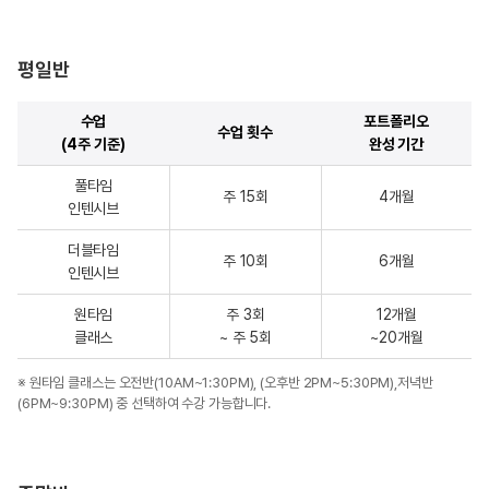
평일반
수업
포트폴리오
수업 횟수
(4주 기준)
완성 기간
풀타임
주 15회
4개월
인텐시브
더블타임
주 10회
6개월
인텐시브
원타임
주 3회
12개월
클래스
~ 주 5회
~20개월
※ 원타임 클래스는 오전반(10AM~1:30PM), (오후반 2PM~5:30PM),저녁반
(6PM~9:30PM) 중 선택하여 수강 가능합니다.