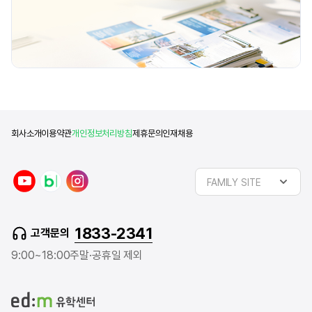
회사소개
이용약관
개인정보처리방침
제휴문의
인재채용
y
n
i
FAMILY SITE
o
a
n
u
v
s
t
e
t
1833-2341
고객문의
u
r
a
b
b
g
9:00~18:00
주말·공휴일 제외
e
l
r
o
a
g
m