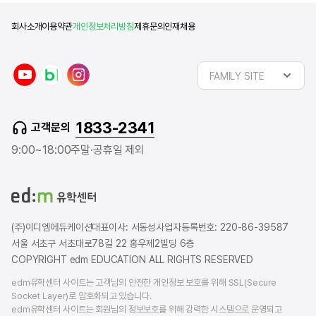
회사소개
이용약관
개인정보처리방침
제휴문의
인재채용
y
n
i
FAMILY SITE
o
a
n
u
v
s
t
e
t
1833-2341
고객문의
u
r
a
b
b
g
9:00~18:00
주말·공휴일 제외
e
l
r
o
a
g
m
(주)이디엠에듀케이션
대표이사: 서동성
사업자등록번호: 220-86-39587
서울 서초구 서초대로78길 22 홍우제2빌딩 6층
COPYRIGHT edm EDUCATION ALL RIGHTS RESERVED
edm유학센터 사이트는 고객님의 안전한 개인정보 보호를 위해 SSL(Secure
Socket Layer)로 암호화되고 있습니다.
edm유학센터 사이트는 회원님의 정보보호를 위해 강력한 시스템으로 운영되고