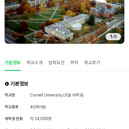
1
/
6
기본정보
학교소개
입학요건
위치
학교후기
기본정보
학교명
Cornell University (코넬 대학교)
학교종류
4년제사립
재학생 현황
약 24,000명