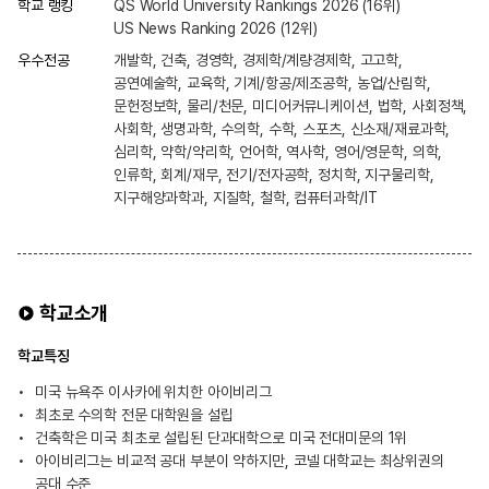
학교 랭킹
QS World University Rankings 2026 (16위)
US News Ranking 2026 (12위)
우수전공
개발학, 건축, 경영학, 경제학/계량경제학, 고고학,
공연예술학, 교육학, 기계/항공/제조공학, 농업/산림학,
문헌정보학, 물리/천문, 미디어커뮤니케이션, 법학, 사회정책,
사회학, 생명과학, 수의학, 수학, 스포츠, 신소재/재료과학,
심리학, 약학/약리학, 언어학, 역사학, 영어/영문학, 의학,
인류학, 회계/재무, 전기/전자공학, 정치학, 지구물리학,
지구해양과학과, 지질학, 철학, 컴퓨터과학/IT
학교소개
학교특징
미국 뉴욕주 이사카에 위치한 아이비리그
최초로 수의학 전문 대학원을 설립
건축학은 미국 최초로 설립된 단과대학으로 미국 전대미문의 1위
아이비리그는 비교적 공대 부분이 약하지만, 코넬 대학교는 최상위권의
공대 수준