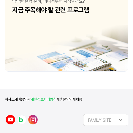
막막한 유학 준비, 어디서부터 시작할까요?
영국식 발음, 그리고 총기 소지가 불법인 점
진학하기를 원했기 때문에
지금 주목해야 할 관련 프로그램
등등 교육에 있어서 최적화 되어있다는
일본, 영국)을 두고 고
생각이 들었습니다. 질문2) 지원준비를 할
대학 입학, 대학 수준, 
때 합격 가능성을 높이기 위해 준비했던
보았을 때 영국이 최선,
본인만의 노하우가 있다면? 저만의 노하우는
생각했습니다. 대학 학
딱히 없었던 것 같습니다. 저는 정말 운좋
점도 영국을 선택하는 데
했습니다. 이와 더불어
회사소개
이용약관
개인정보처리방침
제휴문의
인재채용
y
n
i
FAMILY SITE
o
a
n
u
v
s