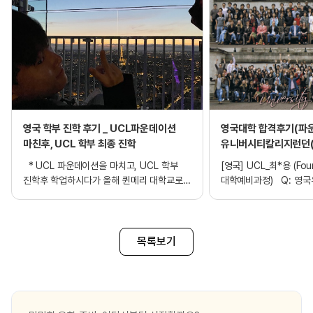
영국 학부 진학 후기 _ UCL파운데이션
영국대학 합격후기(파운
마친후, UCL 학부 최종 진학
유니버시티칼리지런던(Un
College London / 
* UCL 파운데이션을 마치고, UCL 학부
[영국] UCL_최*용 (Fou
진학후 학업하시다가 올해 퀸메리 대학교로
대학예비과정) Q: 영
편입하여 학업을 이어가실 고객님의
결정하게 되었나요? 결
후기입니다. 질문1) 지금의 국가와 학교로
있었다면 무엇인가요? A
유학을 결정하게 된 이유는? 고등학교 3학년
고등학교를 마치고, 서울
8월까지 한국 대학 입시를 준비하다가, 영국
대학으로의 진학을 원했
목록보기
대학을 가게 될 기회가 생겨서 다 때려치고
만족스럽지 못했습니다. 
영국 파운데이션 준비를 시작하게
대학을 준비할까, 유학을
되었습니다. 물론 아버지가 영국에서 사업을
영어의 중요성도 고려하
하시기 때문에 영국을 고르게 된 것도 있지만,
컬리지에서 유학중인 친
저는 미국보다는 영국이 주는 분위기와
영국을 선택하게 되었습