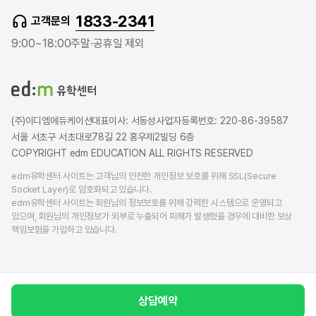
t
e
t
1833-2341
고객문의
u
r
a
b
b
g
9:00~18:00
주말·공휴일 제외
e
l
r
o
a
g
m
(주)이디엠에듀케이션
대표이사: 서동성
사업자등록번호: 220-86-39587
서울 서초구 서초대로78길 22 홍우제2빌딩 6층
COPYRIGHT edm EDUCATION ALL RIGHTS RESERVED
edm유학센터 사이트는 고객님의 안전한 개인정보 보호를 위해 SSL(Secure
Socket Layer)로 암호화되고 있습니다.
edm유학센터 사이트는 회원님의 정보보호를 위해 강력한 시스템으로 운영되고
있으며, 회원님의 개인정보가 외부로 누출되어 피해가 발생했을 경우에 대비한 보상
책임보험을 가입하고 있습니다.
상담예약