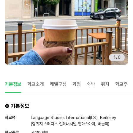
1
/
6
기본정보
학교소개
레벨구성
과정
숙박
위치
학교후기
기본정보
학교명
Language Studies International(LSI), Berkeley
(랭귀지 스터디스 인터내셔널 엘아스아이, 버클리)
학교종류
사설어학원