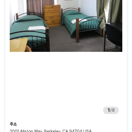
1
/
9
주소
2001 Allston Way, Berkeley, CA 94704 USA