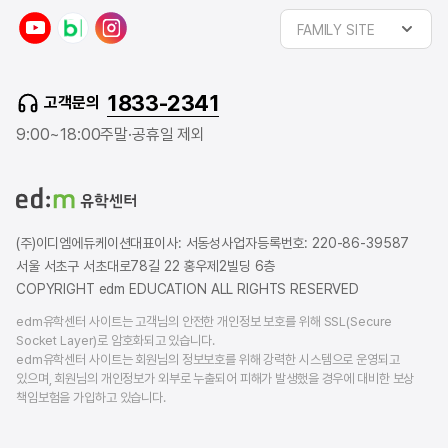
y
n
i
FAMILY SITE
o
a
n
u
v
s
t
e
t
1833-2341
고객문의
u
r
a
b
b
g
9:00~18:00
주말·공휴일 제외
e
l
r
o
a
g
m
(주)이디엠에듀케이션
대표이사: 서동성
사업자등록번호: 220-86-39587
서울 서초구 서초대로78길 22 홍우제2빌딩 6층
COPYRIGHT edm EDUCATION ALL RIGHTS RESERVED
edm유학센터 사이트는 고객님의 안전한 개인정보 보호를 위해 SSL(Secure
Socket Layer)로 암호화되고 있습니다.
edm유학센터 사이트는 회원님의 정보보호를 위해 강력한 시스템으로 운영되고
있으며, 회원님의 개인정보가 외부로 누출되어 피해가 발생했을 경우에 대비한 보상
책임보험을 가입하고 있습니다.