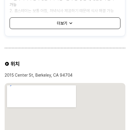
가능
2. 홈스테이는 보통 아침, 저녁식사 제공하기 때문에 식사 해결 가능
3. 기숙사보다 상대적으로 비용이 저렴하여 경제적으로 거주 가능
<단점>
1. 어학원에서 자동 배정해주는 것으로 나와 잘 맞지 않는 가족을 만날
가능성 있음
2. 가족의 생활 방식이나 규칙에 적응해야 하고, 개인 공간과 자유가
제한될 수 있음
3. 음식이나 생활 습관 차이로 인해 불편함을 겪을 수 있음
위치
4. 보통 대중교통 1시간내외로 배정되어 통학 시간이 길어질 수도 있음
2015 Center St, Berkeley, CA 94704
홈스테이 선택 가능 옵션
※ 선택 가능 옵션 ※
1. 식사 제공 여부
• 기본적으로 Half-Board(아침·저녁 제공) 형태가 일반적임
• Breakfast Only(아침만 제공) 또는 Self-Catering(식사 제공 없음)
옵션 희망시 신청 가능
2. 욕실 사용
• 일반적으로 **공동 욕실(남녀 공용)** 사용
• 일부 어학원에서는 개인 욕실 옵션을 제공하며 선택 가능