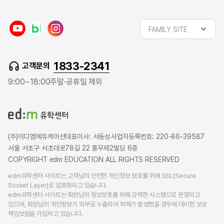
y
n
i
FAMILY SITE
o
a
n
u
v
s
t
e
t
1833-2341
고객문의
u
r
a
b
b
g
9:00~18:00
주말·공휴일 제외
e
l
r
o
a
g
m
(주)이디엠에듀케이션
대표이사: 서동성
사업자등록번호: 220-86-39587
서울 서초구 서초대로78길 22 홍우제2빌딩 6층
COPYRIGHT edm EDUCATION ALL RIGHTS RESERVED
edm유학센터 사이트는 고객님의 안전한 개인정보 보호를 위해 SSL(Secure
Socket Layer)로 암호화되고 있습니다.
edm유학센터 사이트는 회원님의 정보보호를 위해 강력한 시스템으로 운영되고
있으며, 회원님의 개인정보가 외부로 누출되어 피해가 발생했을 경우에 대비한 보상
책임보험을 가입하고 있습니다.