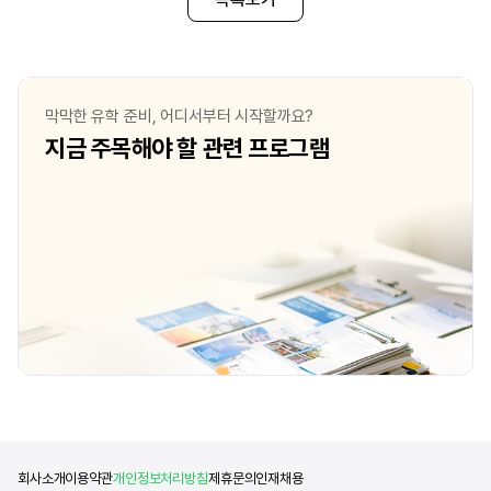
있지만, 저는 오히려 그 점이 차분하고
구체적인 꿈을 갖게 되었
안정적인 분위기를 느끼게 해주어
찾기 시작했습니다. 여러
개인적으로는 매우 긍정적인 인상으로 남아
러프버러대학교가 스포츠
있었습니다. 어학연수를 통해 직접 겪은
세계적으로 유명하다는 
영국의 기후와 분위기는 저에게 잘 맞았고,
되었습니다. 특히 스포츠
막막한 유학 준비, 어디서부터 시작할까요?
학업에 집중하기에도 좋은 환경이라
매니지먼트 부문에서 세계
지금 주목해야 할 관련 프로그램
판단했습니다. 또 학업 중 짧은 휴일이나 방학
있다는 점에서 큰 매력을
기간 동안 다양한 유럽 국가들을 여행할 수
아니라 다양한 기업 및 
있다는 점 역시 매우 매력적으로
기회도 제공되어 실무 경
다가왔습니다. 더불어, 어렸을 때부터
있다는 점이 결정적인 선
스포츠에 관심이 많았던 저는 스포츠 산업이
되었습니다. 이처럼 전공
발달한 영국에서 공부하
기회의
회사소개
이용약관
개인정보처리방침
제휴문의
인재채용