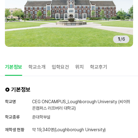
1
/
6
기본정보
학교소개
입학요건
위치
학교후기
기본정보
학교명
CEG ONCAMPUS_Loughborough University (씨이쥐
온캠퍼스 러프버러 대학교)
학교종류
준대학부설
재학생 현황
약 19,340명(Loughborough University)