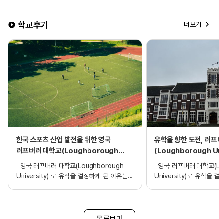
학교후기
더보기
한국 스포츠 산업 발전을 위한 영국
유학을 향한 도전, 러
러프버러 대학교(Loughborough
(Loughborough Un
University) 파운데이션 합격 후기!
전공 합격 후기
영국 러프버러 대학교(Loughborough
영국 러프버러 대학교(Lo
University) 로 유학을 결정하게 된 이유는?
University)로 유학
영국으로 유학을 결정하게 된 가장 큰
무엇인가요? 어릴 때부
이유는 날씨와 유럽 내 다른 국가들과의
스포츠를 매우 좋아해 
뛰어난 접근성 때문입니다. 많은 분들이
관련 진로에 관심을 가지
영국의 흐린 날씨를 단점으로 생각하실 수
고등학교 진학 이후 스
목록보기