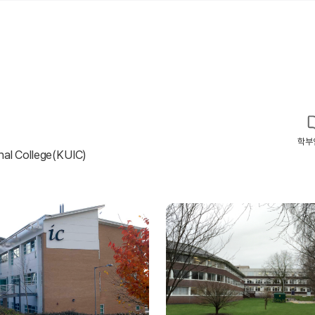
학부
nal College(KUIC)