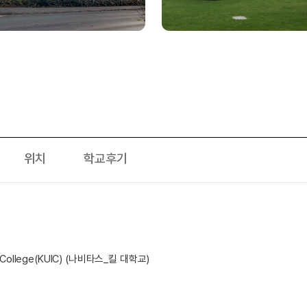
위치
학교후기
nal College(KUIC) (나비타스_킬 대학교)