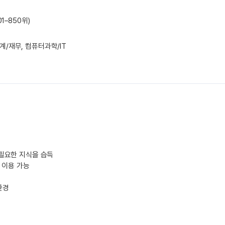
801–850위)
계/재무, 컴퓨터과학/IT
 필요한 지식을 습득
 이용 가능
환경