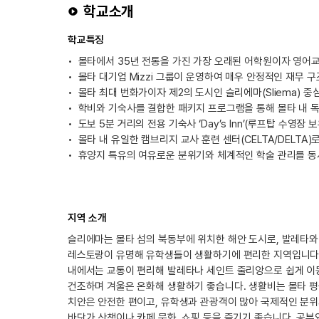
학교소개
학교특징
몰타에서 35년 전통을 가진 가장 오래된 어학원이자 영어교
몰타 대기업 Mizzi 그룹이 운영하여 매우 안정적인 재무 
몰타 최대 번화가이자 제2의 도시인 슬리에마(Sliema) 
학비와 기숙사를 결합한 패키지 프로그램을 통해 몰타 내 
도보 5분 거리의 전용 기숙사 ‘Day’s Inn’(루프탑 수영장
몰타 내 유일한 캠브리지 교사 훈련 센터(CELTA/DELTA
휴양지 특유의 여유로운 분위기와 체계적인 학술 관리를 동
지역 소개
슬리에마는 몰타 섬의 북동부에 위치한 해안 도시로, 발레타와 
레스토랑이 유명해 유학생들이 생활하기에 편리한 지역입니다. 
내에서는 교통이 편리해 발레타나 세인트 줄리앙으로 쉽게 이동
건조하며 겨울은 온화해 생활하기 좋습니다. 생활비는 몰타 평균
치안은 안전한 편이고, 유학생과 관광객이 많아 국제적인 분위
바닷가 산책이나 카페 문화, 쇼핑 등을 즐기기 좋습니다. 공