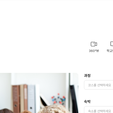
360°뷰
학교
과정
숙박