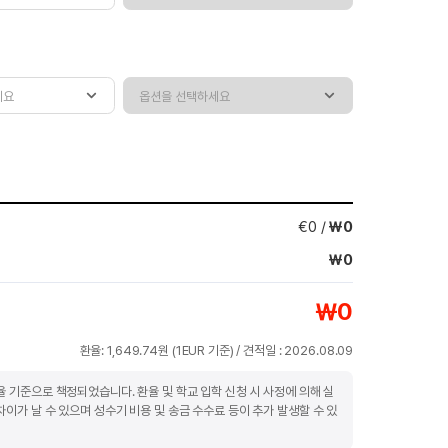
€
0
/
￦
0
￦
0
￦
0
환율:
1,649.74
원 (
1EUR
기준) / 견적일 :
2026.08.09
율 기준으로 책정되었습니다. 환율 및 학교 입학 신청 시 사정에 의해 실
차이가 날 수 있으며 성수기 비용 및 송금 수수료 등이 추가 발생할 수 있