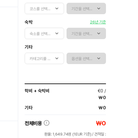
숙박
26년 기준
기타
학비 + 숙박비
€
0
/
￦
0
기타
￦
0
￦
0
전체비용
환율:
1,649.74
원 (
1EUR
기준) / 견적일 :