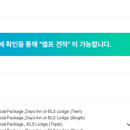
세 확인을 통해
"셀프 견적" 이 가능합니다.
cial Package_Days Inn or IELS Lodge (Twin)
ial Package_Days Inn or IELS Lodge (Single)
ial Package_ IELS Lodge (Triple)