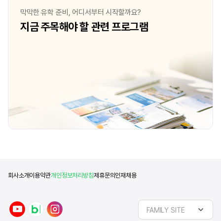
현재는 비즈니스 매니지먼트를 전공하며
가능한 학교들 중에 가장 
막막한 유학 준비, 어디서부터 시작할까요?
학업을 이어가고 있니다. 새로운 환경에서
Leeds를 선택하게 되었
지금 주목해야 할 관련 프로그램
다양한 경험을 쌓으며 제 진로를 더욱
결심하고 나서 준비과정
구체화해 나가고 있는 중입니다. Q2. 영어
저는 필요한 조건들을 전
실력이 어느 정도였는지, 오고 나서 어떻게
유학을 결심한 것이었기
변했나요? 처음 영국에 올 당시 IELTS
과정이 어렵지 않았습니다
점수는 6.0~6
Business Marketi
회사소개
이용약관
개인정보처리방침
제휴문의
인재채용
y
n
i
FAMILY SITE
o
a
n