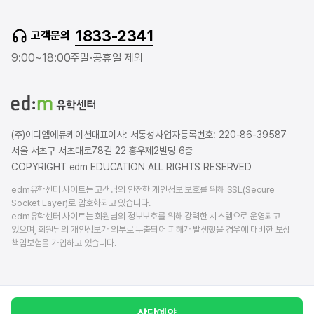
u
v
s
t
e
t
1833-2341
고객문의
u
r
a
b
b
g
9:00~18:00
주말·공휴일 제외
e
l
r
o
a
g
m
(주)이디엠에듀케이션
대표이사: 서동성
사업자등록번호: 220-86-39587
서울 서초구 서초대로78길 22 홍우제2빌딩 6층
COPYRIGHT edm EDUCATION ALL RIGHTS RESERVED
edm유학센터 사이트는 고객님의 안전한 개인정보 보호를 위해 SSL(Secure
Socket Layer)로 암호화되고 있습니다.
edm유학센터 사이트는 회원님의 정보보호를 위해 강력한 시스템으로 운영되고
있으며, 회원님의 개인정보가 외부로 누출되어 피해가 발생했을 경우에 대비한 보상
책임보험을 가입하고 있습니다.
상담예약