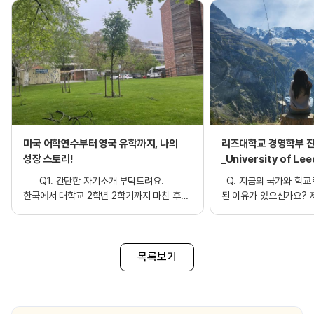
미국 어학연수부터 영국 유학까지, 나의
리즈대학교 경영학부 
성장 스토리!
_University of Le
Management
Q1. 간단한 자기소개 부탁드려요.
Q. 지금의 국가와 학교
한국에서 대학교 2학년 2학기까지 마친 후
된 이유가 있으신가요? 
휴학을 결정하고 영국으로 오게 되었니다.
있는 학과는 특수한 학과
전공은 회계였으며, 진로에 대해 고민하던 중
대해서 배우기보다는 암
보다 넓은 시야를 갖고 싶어 유학을
졌었습니다. 저는 보더 
선택했습니다. 영국에 오기 전에는 약 6개월
관점을 가지고 공부를 해
목록보기
동안 미국에서 어학연수를 하며 영어에 대한
학부 편입을 되었습니다.
기초를 다졌니다. 이후 edm유학센터의
고르기는 어렵지 않았습니
도움을 받아 리즈대학교 산하 International
단순하게도 저는 해리포
Year One(IY1) 과정에 진학하게 되었고,
좋아해서 영국을 선택하였