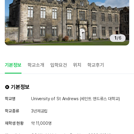
1
/
6
기본정보
학교소개
입학요건
위치
학교후기
기본정보
학교명
University of St Andrews (세인트 앤드류스 대학교)
학교종류
3년제공립
재학생 현황
약 11,000명