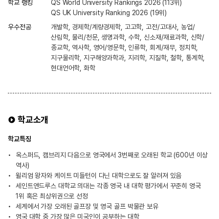
학교 랭킹
QS World University Rankings 2026 (113위)
QS UK University Ranking 2026 (19위)
우수전공
개발학, 경제학/계량경제학, 고고학, 고전/고대사, 농업/
산림학, 물리/천문, 생명과학, 수학, 신소재/재료과학, 신학/
종교학, 역사학, 영어/영문학, 인류학, 회계/재무, 정치학,
지구물리학, 지구해양과학과, 지리학, 지질학, 철학, 통계학,
현대언어학, 화학
학교소개
학교특징
옥스퍼드, 캠브리지 다음으로 영국에서 3번째로 오래된 학교 (600년 이상
역사)
윌리엄 왕자와 케이트 미들턴이 다닌 대학으로도 잘 알려져 있음
세인트앤드루스 대학교 의대는 각종 영국 내 대학 평가에서 꾸준히 영국
1위 혹은 최상위권으로 선정
세계에서 가장 오래된 골프장 및 영국 골프 박물관 보유
영국 대학 중 가장 많은 미국인이 공부하는 대학