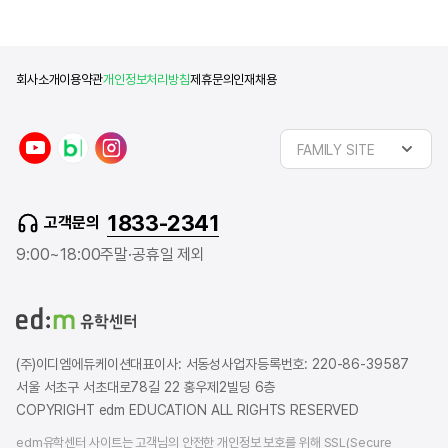
회사소개
이용약관
개인정보처리방침
제휴문의
인재채용
y
n
i
FAMILY SITE
o
a
n
u
v
s
t
e
t
1833-2341
고객문의
u
r
a
b
b
g
9:00~18:00
주말·공휴일 제외
e
l
r
o
a
g
m
(주)이디엠에듀케이션
대표이사: 서동성
사업자등록번호: 220-86-39587
서울 서초구 서초대로78길 22 홍우제2빌딩 6층
COPYRIGHT edm EDUCATION ALL RIGHTS RESERVED
edm유학센터 사이트는 고객님의 안전한 개인정보 보호를 위해 SSL(Secure