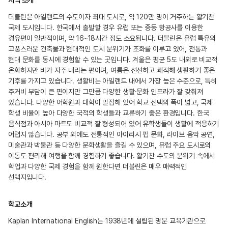
지역 소개
더블린은 아일랜드의 수도이자 최대 도시로, 약 120만 명이 거주하는 활기찬
국제 도시입니다. 한국에서 출발할 경우 유럽 또는 중동 항공사를 이용한
경유편이 일반적이며, 약 16~18시간 정도 소요됩니다. 더블린은 유럽 특유의
고풍스러운 건축물과 현대적인 도시 분위기가 조화를 이루고 있어, 전통과
현대 문화를 동시에 경험할 수 있는 곳입니다. 겨울은 평균 5도 내외로 비교적
온화하지만 비가 자주 내리는 편이며, 여름은 선선하고 쾌적해 생활하기 좋은
기후를 가지고 있습니다. 생활비는 아일랜드 내에서 가장 높은 수준으로, 특히
주거비 부담이 큰 편이지만 그만큼 다양한 생활·문화 인프라가 잘 갖춰져
있습니다. 다양한 어학원과 대학이 밀집해 있어 학교 선택의 폭이 넓고, 국제
학생 비율이 높아 다양한 국적의 학생들과 교류하기 좋은 환경입니다. 한국
음식점과 아시아 마트도 비교적 잘 형성되어 있어 유학생들이 생활에 적응하기
어렵지 않습니다. 공부 외에도 전통적인 아이리시 펍 문화, 라이브 음악 공연,
미술관과 박물관 등 다양한 문화생활을 즐길 수 있으며, 유럽 주요 도시로의
이동도 편리해 여행을 함께 경험하기 좋습니다. 활기찬 수도의 분위기 속에서
학업과 다양한 국제 경험을 함께 원한다면 더블린은 매우 매력적인
선택지입니다.
학교소개
Kaplan International English는 1938년에 설립된 명문 교육기관으로