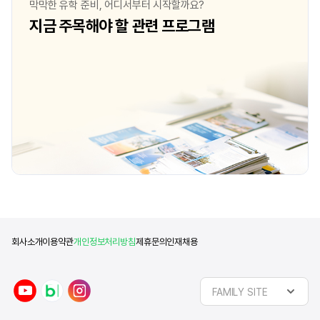
막막한 유학 준비, 어디서부터 시작할까요?
지금 주목해야 할 관련 프로그램
회사소개
이용약관
개인정보처리방침
제휴문의
인재채용
y
n
i
FAMILY SITE
o
a
n
u
v
s