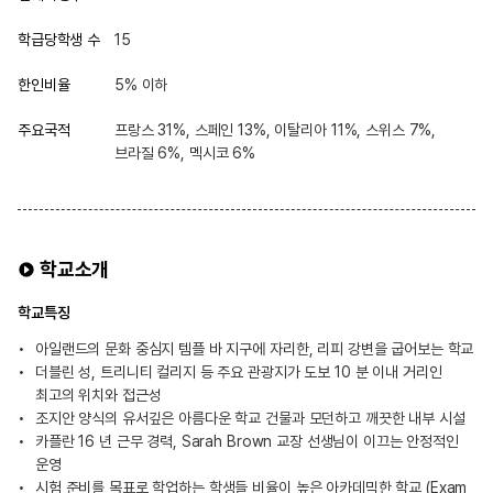
학급당학생 수
15
한인비율
5% 이하
주요국적
프랑스 31%, 스페인 13%, 이탈리아 11%, 스위스 7%,
브라질 6%, 멕시코 6%
학교소개
학교특징
아일랜드의 문화 중심지 템플 바 지구에 자리한, 리피 강변을 굽어보는 학교
더블린 성, 트리니티 컬리지 등 주요 관광지가 도보 10 분 이내 거리인
최고의 위치와 접근성
조지안 양식의 유서깊은 아름다운 학교 건물과 모던하고 깨끗한 내부 시설
카플란 16 년 근무 경력, Sarah Brown 교장 선생님이 이끄는 안정적인
운영
시험 준비를 목표로 학업하는 학생들 비율이 높은 아카데믹한 학교 (Exam