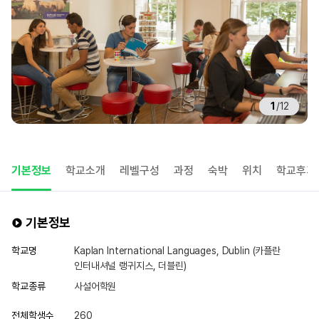
1
/
12
기본정보
학교소개
레벨구성
과정
숙박
위치
학교후기
기본정보
학교명
Kaplan International Languages, Dublin (카플란
인터내셔널 랭귀지스, 더블린)
학교종류
사설어학원
전체학생수
260