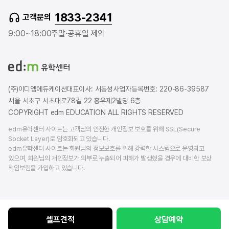
t
e
t
1833-2341
고객문의
u
r
a
b
b
g
9:00~18:00
주말·공휴일 제외
e
l
r
o
a
g
m
(주)이디엠에듀케이션
대표이사: 서동성
사업자등록번호: 220-86-39587
서울 서초구 서초대로78길 22 홍우제2빌딩 6층
COPYRIGHT edm EDUCATION ALL RIGHTS RESERVED
edm유학센터 사이트는 고객님의 안전한 개인정보 보호를 위해 SSL(Secure
Socket Layer)로 암호화되고 있습니다.
edm유학센터 사이트는 회원님의 정보보호를 위해 강력한 시스템으로 운영되고
있으며, 회원님의 개인정보가 외부로 누출되어 피해가 발생했을 경우에 대비한 보상
책임보험을 가입하고 있습니다.
셀프견적
상담예약