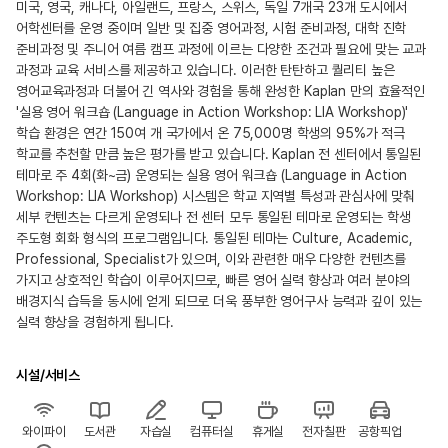
미국, 영국, 캐나다, 아일랜드, 프랑스, 스위스, 독일 7개국 23개 도시에서
어학센터를 운영 중이며 일반 및 집중 영어과정, 시험 준비과정, 대학 진학
준비과정 및 주니어 여름 캠프 과정에 이르는 다양한 조건과 필요에 맞는 교과
과정과 교육 서비스를 제공하고 있습니다. 이러한 탄탄하고 퀄리티 높은
영어교육과정과 더불어 긴 역사와 경험을 통해 완성한 Kaplan 만의 효율적인
'실용 영어 워크숍 (Language in Action Workshop: LIA Workshop)'
학습 환경은 연간 150여 개 국가에서 온 75,000명 학생의 95%가 적극
학교를 추천할 만큼 높은 평가를 받고 있습니다. Kaplan 전 센터에서 통일된
테마로 주 4회(화~금) 운영되는 실용 영어 워크숍 (Language in Action
Workshop: LIA Workshop) 시스템은 학교 지역별 특성과 관심사에 맞춰
세부 컨텐츠는 다르게 운영되나 전 센터 모두 통일된 테마로 운영되는 학생
주도형 회화 형식의 프로그램입니다. 통일된 테마는 Culture, Academic,
Professional, Specialist가 있으며, 이와 관련한 매우 다양한 컨텐츠를
가지고 상호적인 학습이 이루어지므로, 빠른 영어 실력 향상과 여러 분야의
배경지식 습득을 동시에 얻게 되므로 더욱 풍부한 영어구사 능력과 깊이 있는
실력 향상을 경험하게 됩니다.
시설/서비스
와이파이
도서관
자습실
컴퓨터실
휴게실
전자칠판
공항픽업