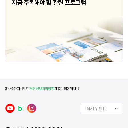
지금 주목해야 할 관련 프로그램
보충 워크숍을 듣는 대상자들은 ISC
Advisor들이 수업 Progress를 보고
판단해요. ISC 1학년은 다 공통과정으로
똑같은 수업을 들어요. 기본적으로 경영 원리
회사소개
이용약관
개인정보처리방침
제휴문의
인재채용
y
n
i
FAMILY SITE
o
a
n
u
v
s
t
e
t