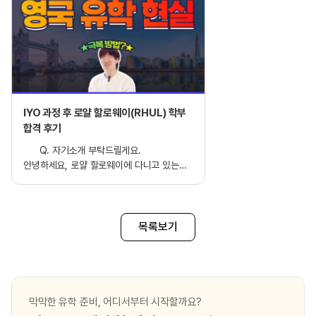
IYO 과정 후 로얄 할로웨이(RHUL) 학부
합격 후기
Q. 자기소개 부탁드릴게요.
안녕하세요, 로얄 할로웨이에 다니고 있는
박민규입니다. Management with
Human Resource를 전공하고 있습니다.
Q. 로얄 할로웨이 대학교의 ISC 과정은
어떠셨나요? 우선 분위기 자체가 되게
목록보기
끈끈하게 모이는 분위기였어요. 왜냐하면
ISC Business Management는 학생이 총
50명 밖에 없어서 수업도 소수 인원으로
나눠서 진행이 돼요. 렉처 1시간 + 세미나
2시간이 기본이고, 학업이 좀 부족한
막막한 유학 준비, 어디서부터 시작할까요?
학생들은 보충 워크숍을 들을 수 있어요.