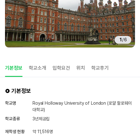
1
/
6
기본정보
학교소개
입학요건
위치
학교후기
기본정보
학교명
Royal Holloway University of London (로얄 할로웨이
대학교)
학교종류
3년제공립
재학생 현황
약 11,516명