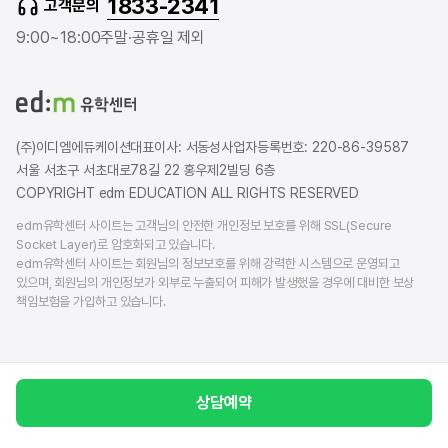
1833-2341
고객문의
u
r
a
b
b
g
9:00~18:00
주말·공휴일 제외
e
l
r
o
a
g
m
(주)이디엠에듀케이션
대표이사: 서동성
사업자등록번호: 220-86-39587
서울 서초구 서초대로78길 22 홍우제2빌딩 6층
COPYRIGHT edm EDUCATION ALL RIGHTS RESERVED
edm유학센터 사이트는 고객님의 안전한 개인정보 보호를 위해 SSL(Secure
Socket Layer)로 암호화되고 있습니다.
edm유학센터 사이트는 회원님의 정보보호를 위해 강력한 시스템으로 운영되고
있으며, 회원님의 개인정보가 외부로 누출되어 피해가 발생했을 경우에 대비한 보상
책임보험을 가입하고 있습니다.
상담예약