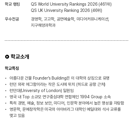
학교 랭킹
QS World University Rankings 2026 (461위)
QS UK University Ranking 2026 (46위)
우수전공
경영학, 고고학, 공연예술학, 미디어커뮤니케이션,
지구해양과학과
학교소개
학교특징
아름다운 건물 Founder’s Building은 이 대학의 상징으로 유명
런던 외곽 에그함이라는 작은 도시에 위치 (히드로 공항 근처)
런던대(University of London) 일원임
영국 내 Top 소규모 연구중심대학 연합체인 1994 Group 소속
특히 경영, 예술, 정보 보안, 미디어, 인문학 분야에서 높은 명성을 자랑함
영문학, 문예창작학은 미국의 아이비리그 대학인 예일대와 석사 교류를
맺고 있음