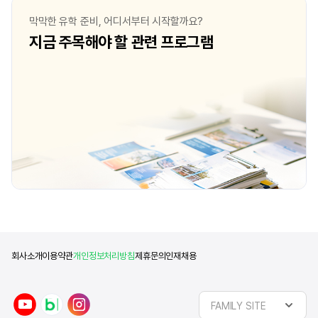
막막한 유학 준비, 어디서부터 시작할까요?
지금 주목해야 할 관련 프로그램
회사소개
이용약관
개인정보처리방침
제휴문의
인재채용
y
n
i
FAMILY SITE
o
a
n