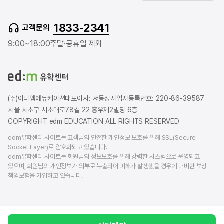
u
v
s
t
e
t
1833-2341
고객문의
u
r
a
b
b
g
9:00~18:00
주말·공휴일 제외
e
l
r
o
a
g
m
(주)이디엠에듀케이션
대표이사: 서동성
사업자등록번호: 220-86-39587
서울 서초구 서초대로78길 22 홍우제2빌딩 6층
COPYRIGHT edm EDUCATION ALL RIGHTS RESERVED
edm유학센터 사이트는 고객님의 안전한 개인정보 보호를 위해 SSL(Secure
Socket Layer)로 암호화되고 있습니다.
edm유학센터 사이트는 회원님의 정보보호를 위해 강력한 시스템으로 운영되고
있으며, 회원님의 개인정보가 외부로 누출되어 피해가 발생했을 경우에 대비한 보상
책임보험을 가입하고 있습니다.